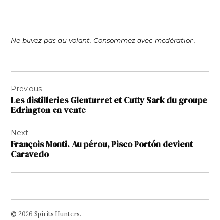
Ne buvez pas au volant. Consommez avec modération.
Navigation
Previous
de
Les distilleries Glenturret et Cutty Sark du groupe
l’article
Edrington en vente
Next
François Monti. Au pérou, Pisco Portón devient
Caravedo
© 2026 Spirits Hunters.