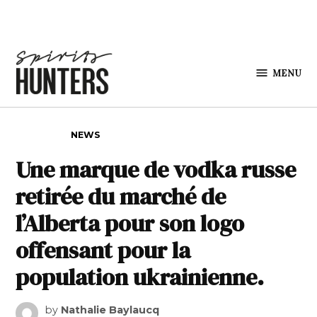
Skip to content
MENU
Spirits
Hunters
POSTED IN
NEWS
Une marque de vodka russe
retirée du marché de
l’Alberta pour son logo
offensant pour la
population ukrainienne.
by
Nathalie Baylaucq