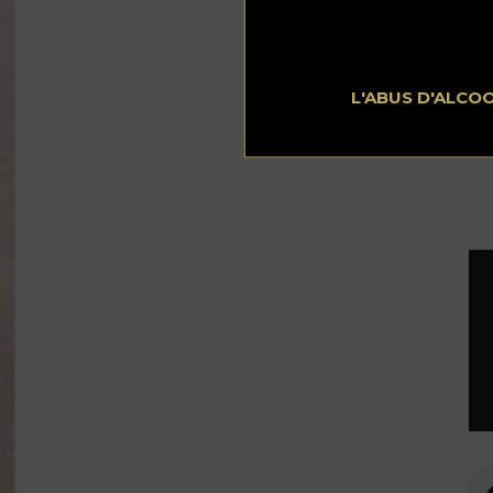
qu
avo
La
ré
L'ABUS D'ALCO
do
Co
201