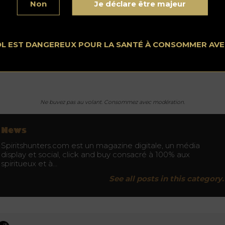
Non
Je déclare être majeur
e la nouvelle année vienne de s’écouler, vous pouvez encore
ir la chance de la trouver et de goûter cette rareté.
 vodka BLK EYE existe depuis un moment, mais le secret a é
vélé au monde récemment. Elle a remporté de nombreux prix
OL EST DANGEREUX POUR LA SANTÉ À CONSOMMER AV
nt une médaille d’argent au New York World Wine & Spirits
mpetition et une double médaille d’or aux Global Spirit Awar
7.
Ne buvez pas au volant. Consommez avec modération.
News
Spiritshunters.com est un magazine digitale, un média
display et social, click and buy consacré à 100% aux
spiritueux et à…
See all posts in this category.