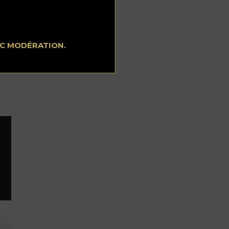
té
,
EC MODÉRATION.
ds