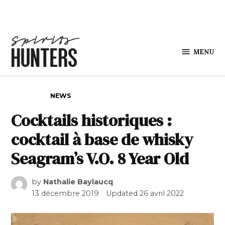
Skip to content
MENU
Spirits
Hunters
POSTED IN
NEWS
Cocktails historiques :
cocktail à base de whisky
Seagram’s V.O. 8 Year Old
by
Nathalie Baylaucq
13 décembre 2019
Updated
26 avril 2022