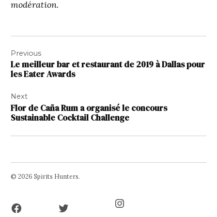
modération.
Navigation
Previous
de
Le meilleur bar et restaurant de 2019 à Dallas pour
l’article
les Eater Awards
Next
Flor de Caña Rum a organisé le concours
Sustainable Cocktail Challenge
© 2026 Spirits Hunters.
Facebook
Twitter
Instagram
Page
Username