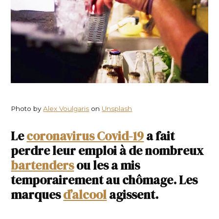
Photo by
Alex Voulgaris
on
Unsplash
Le
coronavirus Covid-19
a fait
perdre leur emploi à de nombreux
bartenders
ou les a mis
temporairement au chômage. Les
marques
d’alcool
agissent.