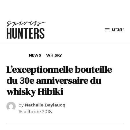
Skip to content
MENU
Spirits
Hunters
POSTED IN
NEWS
WHISKY
L’exceptionnelle bouteille
du 30e anniversaire du
whisky Hibiki
by
Nathalie Baylaucq
15 octobre 2018