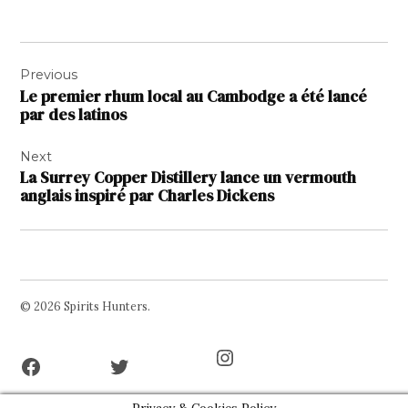
Navigation
Previous
de
Le premier rhum local au Cambodge a été lancé
l’article
par des latinos
Next
La Surrey Copper Distillery lance un vermouth
anglais inspiré par Charles Dickens
© 2026 Spirits Hunters.
Facebook
Twitter
Instagram
Page
Username