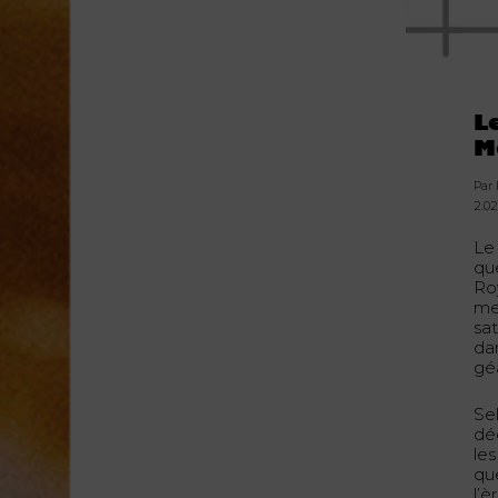
L
M
Par
2.02
L
que
Ro
me
sa
da
gé
Se
dé
les
qu
l’è