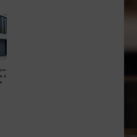
on-
e à
e