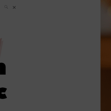
L’équipe SH
News
Compétitions
Évènements
What’s up
today
Bar
Bartender
Boutique