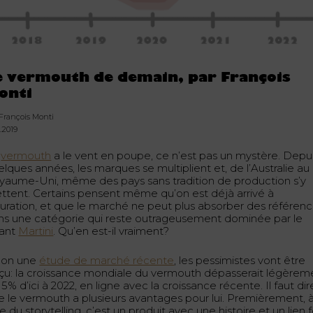
e vermouth de demain, par François
onti
 François Monti
.2019
e
vermouth
a le vent en poupe, ce n’est pas un mystère. Depu
lques années, les marques se multiplient et, de l’Australie au
yaume-Uni, même des pays sans tradition de production s’y
ttent. Certains pensent même qu’on est déjà arrivé à
turation, et que le marché ne peut plus absorber des référen
ns une catégorie qui reste outrageusement dominée par le
ant
Martini
. Qu’en est-il vraiment?
lon une
étude de marché récente
, les pessimistes vont être
çu: la croissance mondiale du vermouth dépasserait légèrem
 5% d’ici à 2022, en ligne avec la croissance récente. Il faut dir
e le vermouth a plusieurs avantages pour lui. Premièrement, 
re du storytelling, c’est un produit avec une histoire et un lien f