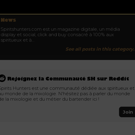
Ne buvez pas au volant. Consommez avec modération.
News
Spiritshunters.com est un magazine digitale, un média
display et social, click and buy consacré à 100% aux
spiritueux et à…
See all posts in this category.
Rejoignez la Communauté SH sur Reddit
Spirits Hunters est une communauté dédiée aux spiritueux et
au monde de la mixologie. N'hésitez pas à parler du monde
de la mixologie et du métier du bartender ici !
Join