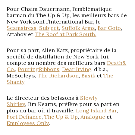
Pour
Chaim Dauermann
, l’emblématique
barman du The Up & Up, les meilleurs bars de
New York sont l’International Bar, le
Seamstress
,
Subject
,
Suffolk Arms
,
Bar Goto
,
Attaboy et
The Roof at Park South.
Pour sa part,
Allen Katz
, propriétaire de la
société de distillation de New York, lui,
compte au nombre des meilleurs bars
Death&
Co.
,
PouringRibbons
,
Dear Irving
, d.b.a.,
McSorley’s,
The Richardson
,
Basik
et
The
Shanty
.
Le directeur des boissons à
Slowly
Shirley
,
Jim Kearns,
préfère pour sa part en
plus du bar où il travaille,
Long Island Bar
,
Fort Defiance
,
The Up & Up
,
Analogue
et
Employees Only
.