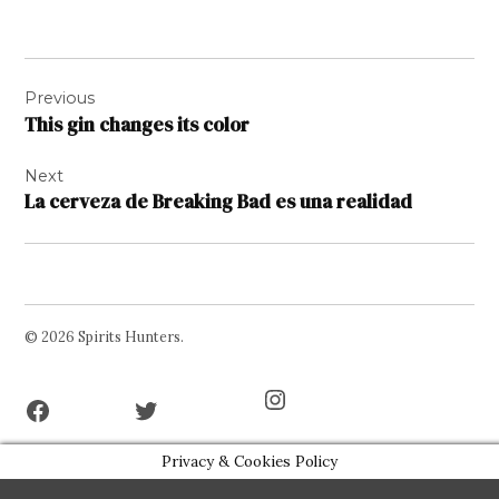
Navigation
Previous
de
This gin changes its color
l’article
Next
La cerveza de Breaking Bad es una realidad
© 2026 Spirits Hunters.
Facebook
Twitter
Instagram
Page
Username
Privacy & Cookies Policy