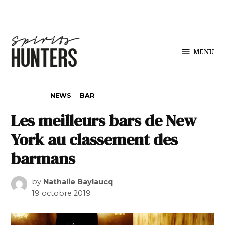
Skip to content
MENU
Spirits
Hunters
POSTED IN
NEWS
BAR
Les meilleurs bars de New
York au classement des
barmans
by
Nathalie Baylaucq
19 octobre 2019