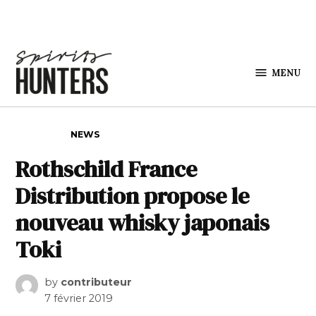
Skip to content
MENU
Spirits
Hunters
POSTED IN
NEWS
Rothschild France
Distribution propose le
nouveau whisky japonais
Toki
by
contributeur
7 février 2019