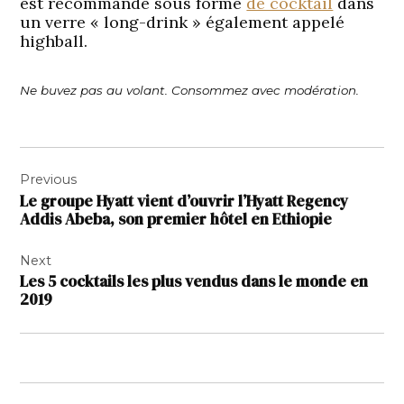
est recommandé sous forme
de cocktail
dans
un verre « long-drink » également appelé
highball.
Ne buvez pas au volant. Consommez avec modération.
Navigation
Previous
de
Le groupe Hyatt vient d’ouvrir l’Hyatt Regency
l’article
Addis Abeba, son premier hôtel en Ethiopie
Next
Les 5 cocktails les plus vendus dans le monde en
2019