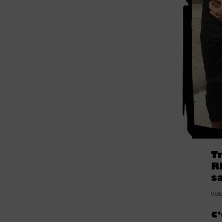
T
R
s
9.08
C’