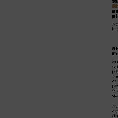
sa
R
na
pl
No
le
SH
l’
CB
sa
pr
Na
cru
pas
él
qua
No
ex
d’