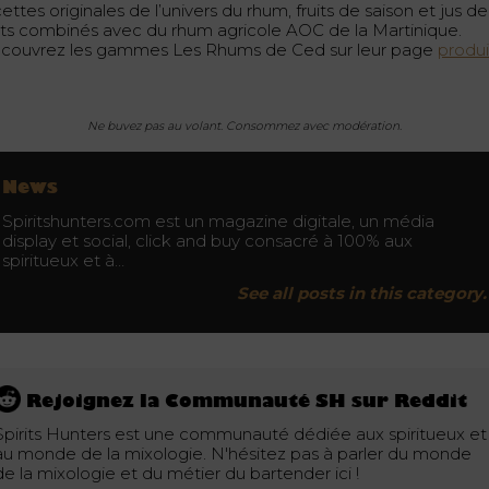
ettes originales de l’univers du rhum, fruits de saison et jus de
uits combinés avec du rhum agricole AOC de la Martinique.
couvrez les gammes Les Rhums de Ced sur leur page
produi
Ne buvez pas au volant. Consommez avec modération.
News
Spiritshunters.com est un magazine digitale, un média
display et social, click and buy consacré à 100% aux
spiritueux et à…
See all posts in this category.
Rejoignez la Communauté SH sur Reddit
Spirits Hunters est une communauté dédiée aux spiritueux et
au monde de la mixologie. N'hésitez pas à parler du monde
de la mixologie et du métier du bartender ici !