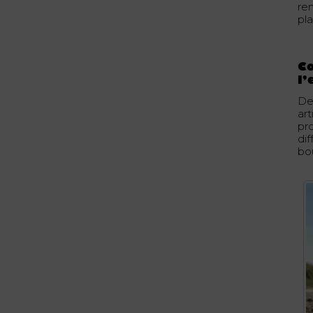
re
plai
C
l’
De
art
pro
di
bo