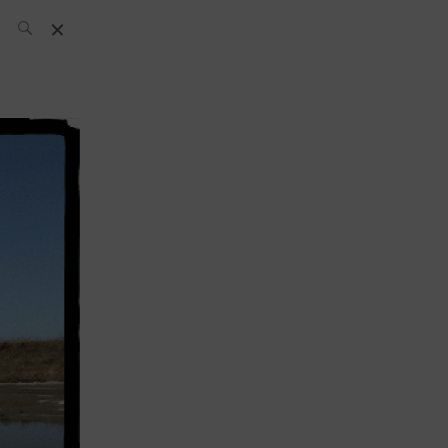
L’équipe SH
News
Compétitions
Évènements
What’s up
today
Bar
Bartender
Boutique