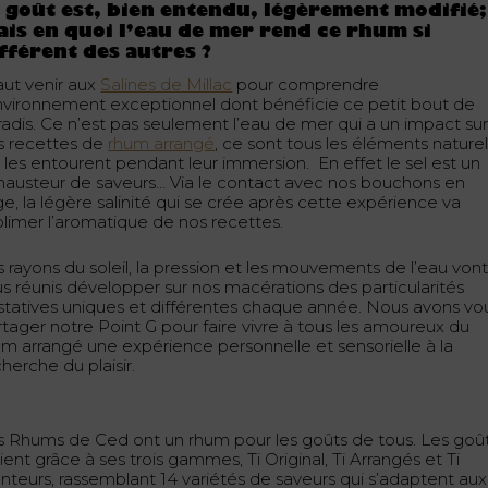
 goût est, bien entendu, légèrement modifié;
is en quoi l’eau de mer rend ce rhum si
fférent des autres ?
faut venir aux
Salines de Millac
pour comprendre
environnement exceptionnel dont bénéficie ce petit bout de
radis. Ce n’est pas seulement l’eau de mer qui a un impact su
s recettes de
rhum arrangé
, ce sont tous les éléments nature
i les entourent pendant leur immersion. En effet le sel est un
hausteur de saveurs… Via le contact avec nos bouchons en
ge, la légère salinité qui se crée après cette expérience va
blimer l’aromatique de nos recettes.
s rayons du soleil, la pression et les mouvements de l’eau von
us réunis développer sur nos macérations des particularités
statives uniques et différentes chaque année. Nous avons vo
rtager notre Point G pour faire vivre à tous les amoureux du
um arrangé une expérience personnelle et sensorielle à la
herche du plaisir.
s Rhums de Ced ont un rhum pour les goûts de tous. Les goû
ient grâce à ses trois gammes, Ti Original, Ti Arrangés et Ti
anteurs, rassemblant 14 variétés de saveurs qui s’adaptent aux