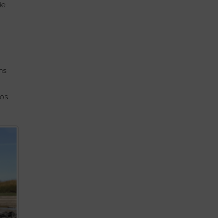
de
ns
nos