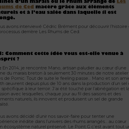
lines d’un marais où le rhum arrangé de
Les
hums de Ced
macère grâce aux éléments
turels et à l’eau salée dans laquelle il est
ongé.
us avons interviewé Cédric Brément pour découvrir l’histoire 
 processus derrière Les Rhums de Ced.
: Comment cette idée vous est-elle venue à
esprit ?
:
En 2014, je rencontre Mano, artisan paludier au cœur d’une
line du marais breton à seulement 30 minutes de notre atelier
ès de Pornic. Tout de suite le feeling passe… Mano et son ami
th œuvrent depuis plus de 10 ans dans la production d’un sel
 spécifique à leur terroir. J’ai été touché par l’abnégation et l
sion avec lesquelles, chaque jour au fil des saisons et des
éments naturels, ils innovent et produisent un sel de grande
lité.
us avons décidé d’unir nos savoir-faire pour tenter une
périence inédite dans l’univers des rhums arrangés… au cœur
un écosystème naturel préservé. Le Point G c’est avant tout 