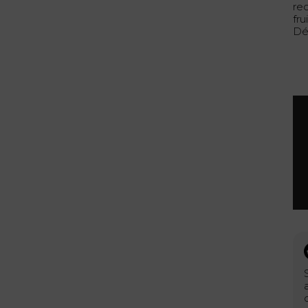
rec
fr
Dé