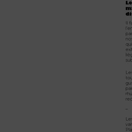
Le
ma
di
Il 
l’
pa
no
qu
ex
liè
su
Le
to
gu
pa
rh
rec
–
Le
var
Pl