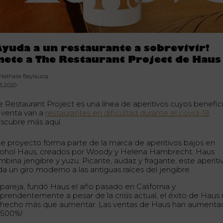
Ayuda a un restaurante a sobrevivir!
nete a The Restaurant Project de Haus
 Nathalie Baylaucq
05.2020
e Restaurant Project es una línea de aperitivos cuyos benefic
 venta van a
restaurantes en dificultad durante el covid-19
.
scubre más aquí.
te proyecto forma parte de la marca de aperitivos bajos en
cohol Haus, creados por Woody y Helena Hambrecht. Haus
mbina jengibre y yuzu. Picante, audaz y fragante, este aperiti
da un giro moderno a las antiguas raíces del jengibre.
 pareja, fundó Haus el año pasado en California y
rprendentemente a pesar de la crisis actual, el éxito de Haus
 hecho más que aumentar. Las ventas de Haus han aumenta
 500%!