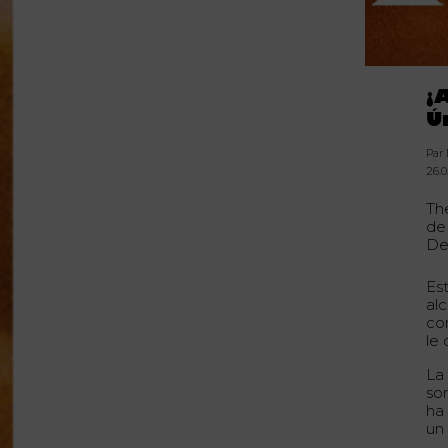
¡
Ú
Par
26.
Th
de
De
Es
al
co
le 
La
so
ha
un