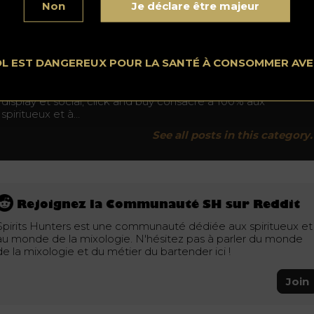
No conduzca bajo los efectos del alcohol. Consuma con moderación.
Non
Je déclare être majeur
OL EST DANGEREUX POUR LA SANTÉ À CONSOMMER AV
News
Spiritshunters.com est un magazine digitale, un média
display et social, click and buy consacré à 100% aux
spiritueux et à…
See all posts in this category.
Rejoignez la Communauté SH sur Reddit
Spirits Hunters est une communauté dédiée aux spiritueux et
au monde de la mixologie. N'hésitez pas à parler du monde
de la mixologie et du métier du bartender ici !
Join