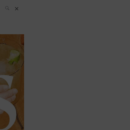
L’équipe SH
News
Compétitions
Évènements
What’s up
today
Bar
Bartender
Boutique