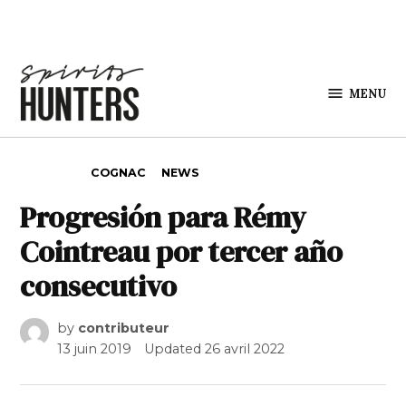
Skip to content
MENU
Spirits
Hunters
POSTED IN
COGNAC
NEWS
Progresión para Rémy
Cointreau por tercer año
consecutivo
by
contributeur
13 juin 2019
Updated
26 avril 2022