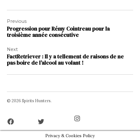
Navigation
Previous
de
Progression pour Rémy Cointreau pour la
l’article
troisième année consécutive
Next
FactRetriever : Il y a tellement de raisons de ne
pas boire de l’alcool au volant !
© 2026 Spirits Hunters.
Facebook
Twitter
Instagram
Page
Username
Privacy & Cookies Policy