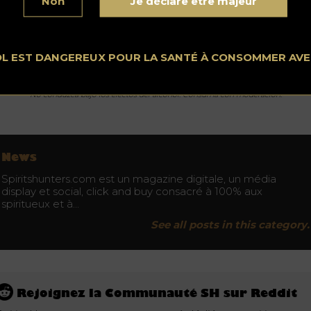
Non
Je déclare être majeur
a adquirir tu boleto :
OL EST DANGEREUX POUR LA SANTÉ À CONSOMMER AV
No conduzca bajo los efectos del alcohol. Consuma con moderación.
News
Spiritshunters.com est un magazine digitale, un média
display et social, click and buy consacré à 100% aux
spiritueux et à…
See all posts in this category.
Rejoignez la Communauté SH sur Reddit