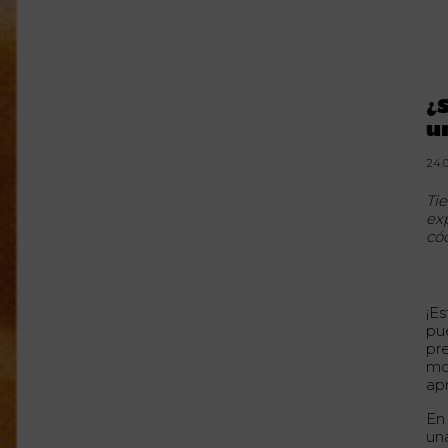
¿
u
24.
Tie
ex
có
¡Es
pu
pr
mo
ap
En
un