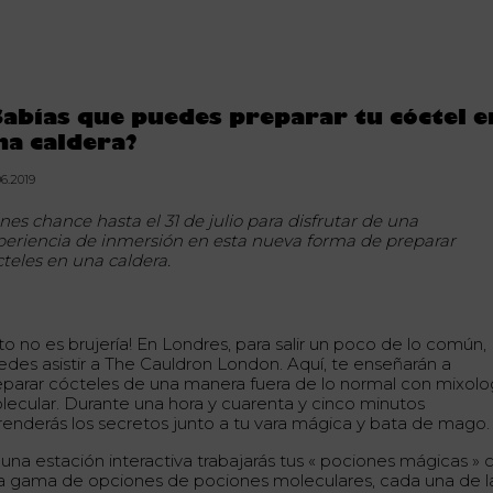
Sabías que puedes preparar tu cóctel e
na caldera?
06.2019
nes chance hasta el 31 de julio para disfrutar de una
periencia de inmersión en esta nueva forma de preparar
cteles en una caldera.
to no es brujería! En Londres, para salir un poco de lo común,
edes asistir a The Cauldron London. Aquí, te enseñarán a
eparar cócteles de una manera fuera de lo normal con mixolo
lecular. Durante una hora y cuarenta y cinco minutos
renderás los secretos junto a tu vara mágica y bata de mago.
 una estación interactiva trabajarás tus « pociones mágicas » 
a gama de opciones de pociones moleculares, cada una de l