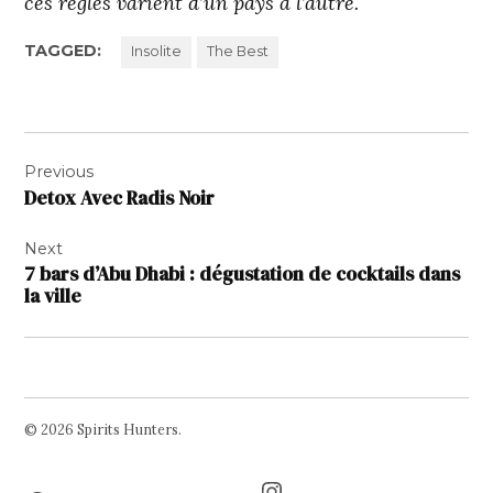
ces règles varient d’un pays à l’autre.
TAGGED:
Insolite
The Best
Navigation
Previous
de
Detox Avec Radis Noir
l’article
Next
7 bars d’Abu Dhabi : dégustation de cocktails dans
la ville
© 2026 Spirits Hunters.
Facebook
Twitter
Instagram
Page
Username