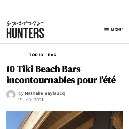
Skip to content
MENU
Spirits
Hunters
POSTED IN
TOP 10
BAR
10 Tiki Beach Bars
incontournables pour l’été
by
Nathalie Baylaucq
15 août 2021