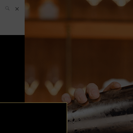
L’équipe SH
News
Compétitions
Évènements
What’s up
today
Bar
Bartender
Boutique