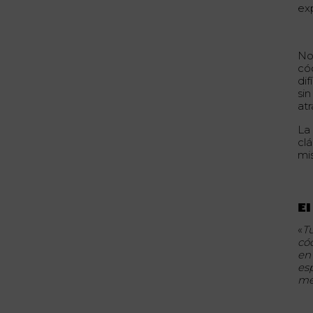
ex
No
có
dif
si
atr
La 
clá
mis
El
«
T
có
en 
es
me