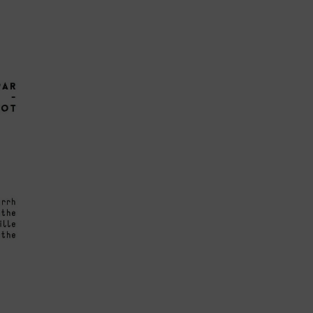
Lujo y Lifestyle
Recetas
Abecedario
No Beba y
Conduzca
Competencias
Urgency Planet
Boletín Spirits
Hunters