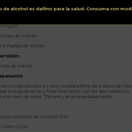
o de alcohol es dañino para la salud. Consuma con mod
gredientes
 ml Byrrh
6 hojas de menta
 ml Pastilla de Menta
arnición
mita de menta
eparación
rta los ingredientes en una coctelera llena de cubitos de hiel
itar enérgicamente y filtrar finamente con los dos coladores
bre el vaso de servir. Decore y sirva inmediatamente.
cetas extraídas de Cocktail Now
r Julien Escot