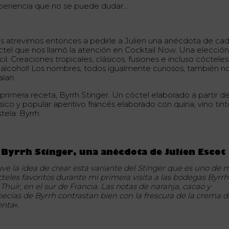
periencia que no se puede dudar…
s atrevimos entonces a pedirle a Julien una anécdota de ca
ctel que nos llamó la atención en Cocktail Now. Una elecció
ícil. Creaciones tropicales, clásicos, fusiones e incluso cócteles
n alcohol! Los nombres, todos igualmente curiosos, también n
aían.
primera receta, Byrrh Stinger. Un cóctel elaborado a partir de
sico y popular aperitivo francés elaborado con quina, vino tint
tela: Byrrh.
 Byrrh Stinger, una anécdota de Julien Escot
uve la idea de crear esta variante del Stinger que es uno de 
cteles favoritos durante mi primera visita a las bodegas Byrrh
Thuir, en el sur de Francia. Las notas de naranja, cacao y
pecias de Byrrh contrastan bien con la frescura de la crema d
nta
«.