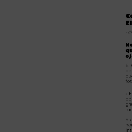
C
E
4.07
No
q
oj
El 
pe
que
fo
» 
de
gr
mi
Su
no
Int