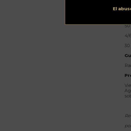
El abus
In
50
4/
30
Gu
Ra
Pr
Vie
Ag
so
Re
po