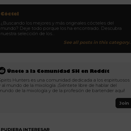
Cóctel
¿Buscando los mejores y más originales cócteles del
mundo? Deje todo porque los ha encontrado. Descubra
nuestra selección de los…
See all posts in this category.
Únete a la Comunidad SH en Reddit
Spirits Hunters es una comunidad dedicada a los espirituosos
y al mundo de la mixología. ¡Siéntete libre de hablar del
mundo de la mixología y de la profesión de bartender aquí!
Join
 PUDIERA INTERESAR