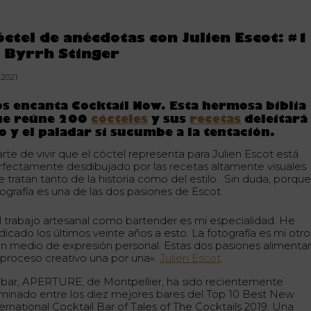
óctel de anécdotas con Julien Escot: #1
l Byrrh Stinger
.2021
s encanta Cocktail Now. Esta hermosa biblia
ue reúne 200
cócteles
y sus
recetas
deleitará 
o y el paladar si sucumbe a la tentación.
arte de vivir que el cóctel representa para Julien Escot está
rfectamente desdibujado por las recetas altamente visuales
 tratan tanto de la historia como del estilo. Sin duda, porque
tografía es una de las dos pasiones de Escot.
El trabajo artesanal como bartender es mi especialidad. He
dicado los últimos veinte años a esto. La fotografía es mi otro
an medio de expresión personal. Estas dos pasiones alimenta
 proceso creativo una por una».
Julien Escot
.
 bar, APERTURE, de Montpellier, ha sido recientemente
minado entre los diez mejores bares del Top 10 Best New
ernational Cocktail Bar of Tales of The Cocktails 2019. Una