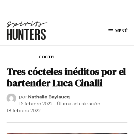
Saltar al contenido
MENÚ
Spirit
Hunters
PUBLICADO EN
CÓCTEL
Tres cócteles inéditos por el
bartender Luca Cinalli
por
Nathalie Baylaucq
16 febrero 2022
Última actualización
18 febrero 2022