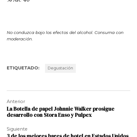
No conduzca bajo los efectos del alcohol. Consuma con
moderación.
ETIQUETADO:
Degustación
Navegación
Anterior
de
La Botella de papel Johnnie Walker prosigue
entradas
desarrollo con Stora Enso y Pulpex
Siguiente
3 de los mejores bares de hotel en Estados Unidos