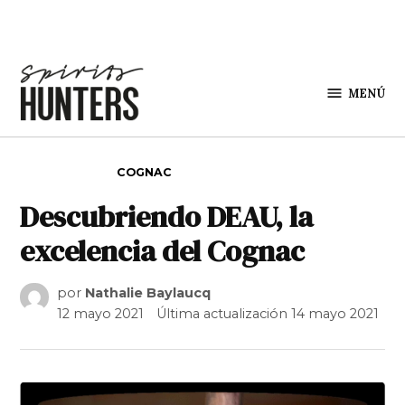
Saltar al contenido
MENÚ
Spirit
Hunters
PUBLICADO EN
COGNAC
Descubriendo DEAU, la
excelencia del Cognac
por
Nathalie Baylaucq
12 mayo 2021
Última actualización
14 mayo 2021