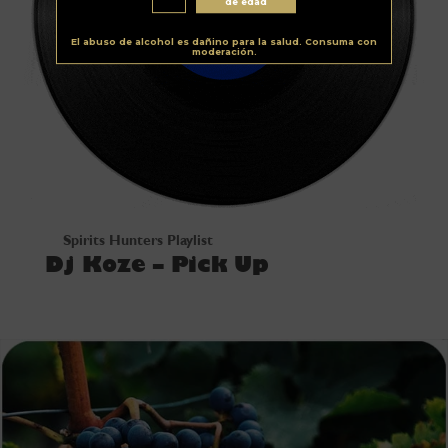
de edad
El abuso de alcohol es dañino para la salud. Consuma con
moderación.
Spirits Hunters Playlist
Dj Koze – Pick Up