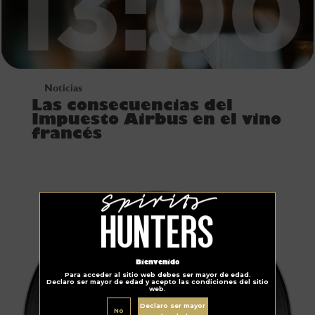
Noticias
Las consecuencias del
Impuesto Airbus en el vino
francés
Bienvenido
Para acceder al sitio web debes ser mayor de edad.
Declaro ser mayor de edad y acepto las condiciones del sitio
web.
Declaro ser mayor
No