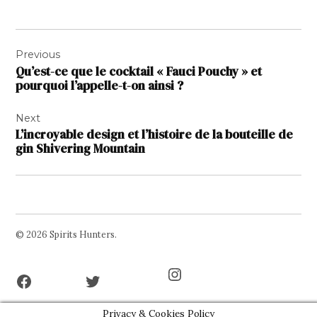
Navigation
Previous
de
Qu’est-ce que le cocktail « Fauci Pouchy » et
l’article
pourquoi l’appelle-t-on ainsi ?
Next
L’incroyable design et l’histoire de la bouteille de
gin Shivering Mountain
© 2026 Spirits Hunters.
Facebook
Twitter
Instagram
Page
Username
Privacy & Cookies Policy