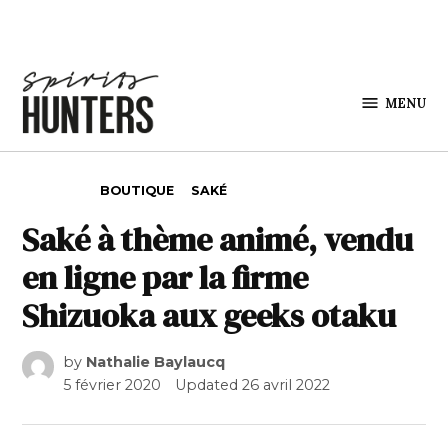
Skip to content
MENU
Spirits
Hunters
POSTED IN
BOUTIQUE
SAKÉ
Saké à thème animé, vendu
en ligne par la firme
Shizuoka aux geeks otaku
by
Nathalie Baylaucq
5 février 2020
Updated
26 avril 2022