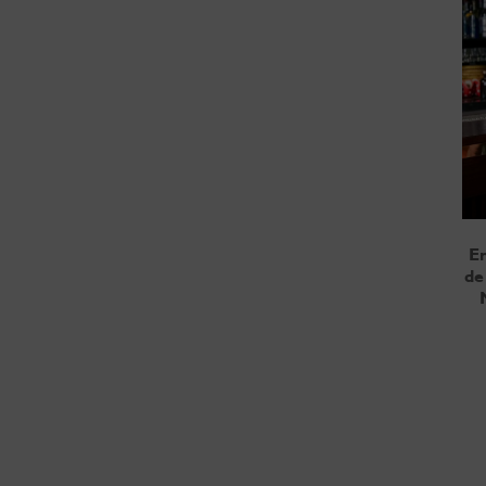
En
de