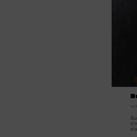
B
14.1
Bun
d’
d’