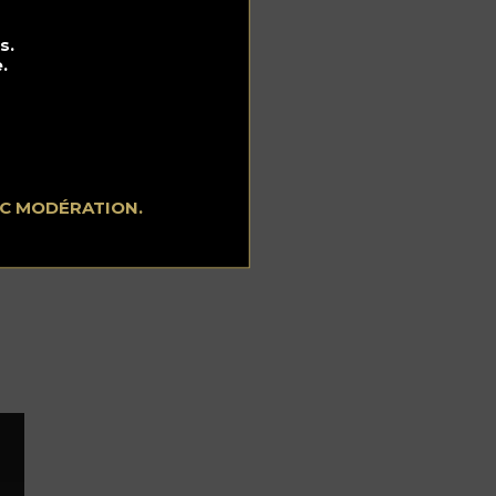
s.
.
EC MODÉRATION.