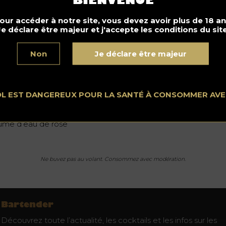
BIENVENUE
grédients
our accéder à notre site, vous devez avoir plus de 18 an
Je déclare être majeur et j'accepte les conditions du site
n Dry
Non
Je déclare être majeur
u d’hibiscus
queur de bergamote
ution citrique
OL EST DANGEREUX POUR LA SANTÉ À CONSOMMER AV
n de Sauternes
ume d’eau de rose
Ne buvez pas au volant. Consommez avec modération.
Bartender
Découvrez toute l’actualité, les cocktails et les infos sur les