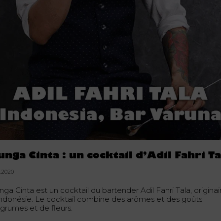
unga Cinta : un cocktail d’Adil Fahri Ta
1.2020
ga Cinta est un cocktail du bartender Adil Fahri Tala, originai
Indonésie. Le cocktail combine des arômes et des goûts
agrumes et de fleurs.