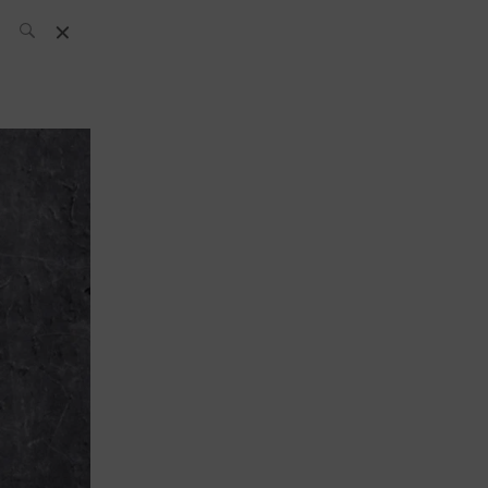
L’équipe SH
News
Compétitions
Évènements
What’s up
today
Bar
Bartender
Boutique