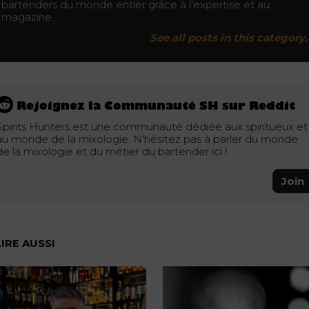
bartenders du monde entier grâce à l’expertise et au
magazine…
See all posts in this category.
Rejoignez la Communauté SH sur Reddit
Spirits Hunters est une communauté dédiée aux spiritueux et
au monde de la mixologie. N'hésitez pas à parler du monde
de la mixologie et du métier du bartender ici !
Join
LIRE AUSSI