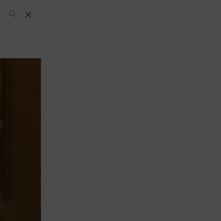
L’équipe SH
News
Compétitions
Évènements
What’s up
today
Bar
Bartender
Boutique