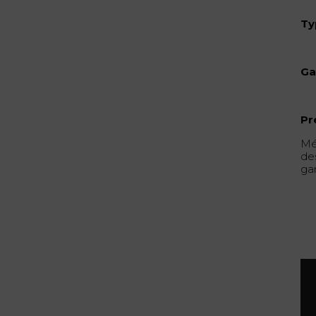
Ty
Ga
Pr
Mé
de
gar