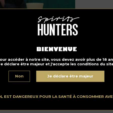
BIENVENUE
our accéder à notre site, vous devez avoir plus de 18 an
Je déclare être majeur et j'accepte les conditions du site
Non
Je déclare être majeur
grédients
 ml Jameson au beurre et à la banane
 ml de Bergamot liqueur Castro
OL EST DANGEREUX POUR LA SANTÉ À CONSOMMER AV
ml de citron vert