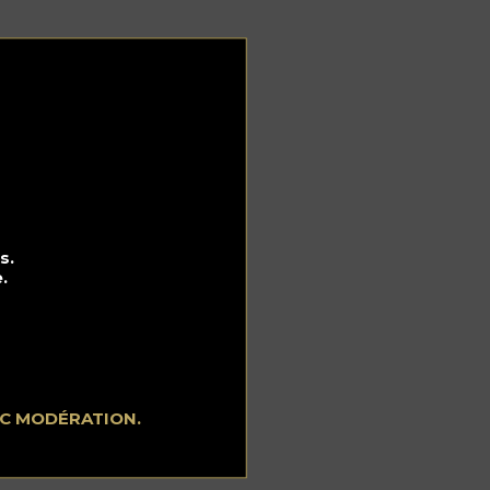
s.
.
EC MODÉRATION.