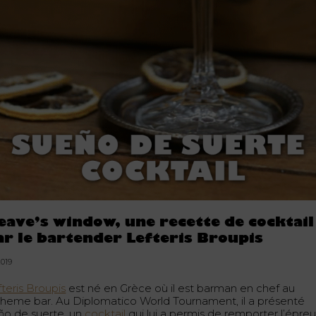
eave’s window, une recette de cocktail
ar le bartender Lefteris Broupis
.2019
teris Broupis
est né en Grèce où il est barman en chef au
heme bar. Au Diplomatico World Tournament, il a présenté
ño de suerte, un
cocktail
qui lui a permis de remporter l’épre