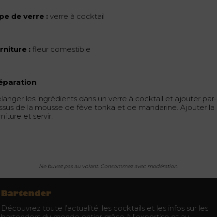
pe de verre :
verre à cocktail
rniture :
fleur comestible
éparation
langer les ingrédients dans un verre à cocktail et ajouter par
ssus de la mousse de fève tonka et de mandarine. Ajouter la
niture et servir.
Ne buvez pas au volant. Consommez avec modération.
Bartender
Découvrez toute l’actualité, les cocktails et les infos sur les
bartenders du monde entier grâce à l’expertise et au