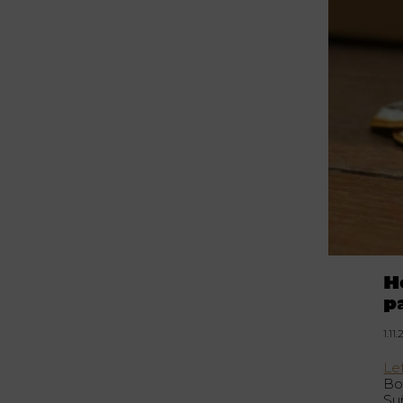
H
p
1.11
Lef
Bo
Su