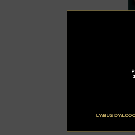
P
In
50
10
L'ABUS D'ALCO
15 