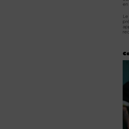
en 
Le
pr
ap
rec
Co