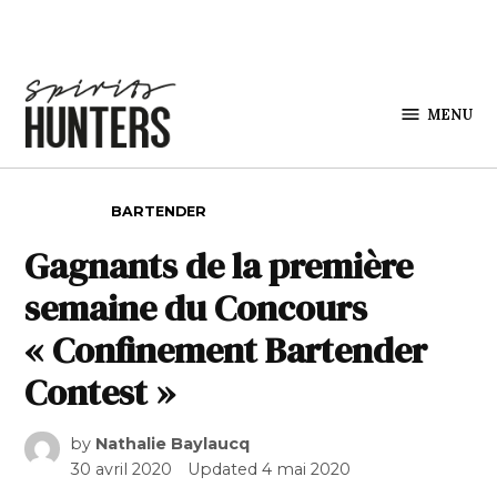
Skip to content
MENU
Spirits
Hunters
POSTED IN
BARTENDER
Gagnants de la première
semaine du Concours
« Confinement Bartender
Contest »
by
Nathalie Baylaucq
30 avril 2020
Updated
4 mai 2020