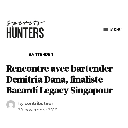
Skip to content
MENU
Spirits
Hunters
POSTED IN
BARTENDER
Rencontre avec bartender
Demitria Dana, finaliste
Bacardí Legacy Singapour
by
contributeur
28 novembre 2019