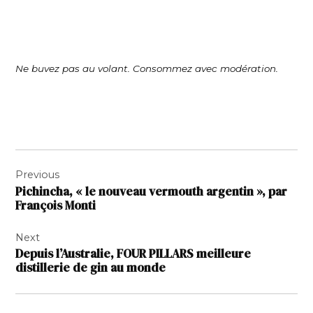
Ne buvez pas au volant. Consommez avec modération.
Navigation
Previous
de
Pichincha, « le nouveau vermouth argentin », par
l’article
François Monti
Next
Depuis l’Australie, FOUR PILLARS meilleure
distillerie de gin au monde