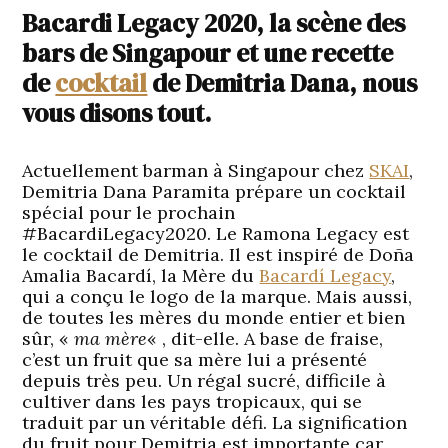
Bacardi Legacy 2020, la scène des
bars de Singapour et une recette
de
cocktail
de Demitria Dana, nous
vous disons tout.
Actuellement barman à Singapour chez
SKAI
,
Demitria Dana Paramita prépare un cocktail
spécial pour le prochain
#BacardiLegacy2020. Le Ramona Legacy est
le cocktail de Demitria. Il est inspiré de Doña
Amalia Bacardí, la Mère du
Bacardí Legacy
,
qui a conçu le logo de la marque. Mais aussi,
de toutes les mères du monde entier et bien
sûr, «
ma mère
« , dit-elle. A base de fraise,
c’est un fruit que sa mère lui a présenté
depuis très peu. Un régal sucré, difficile à
cultiver dans les pays tropicaux, qui se
traduit par un véritable défi. La signification
du fruit pour Demitria est importante car