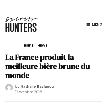
Skip to content
MENU
Spirits
Hunters
POSTED IN
BIÈRE
NEWS
La France produit la
meilleure bière brune du
monde
by
Nathalie Baylaucq
11 octobre 2018