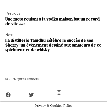
Navigation
Previous
de
Une moto roulant à la vodka maison bat un record
l’article
de vitesse
Next
La distillerie Tamdhu célèbre le succès de son
Sherry: un évènement destiné aux amateurs de ce
spiritueux et de whisky
© 2026 Spirits Hunters.
Facebook
Twitter
Instagram
Page
Username
Privacy & Cookies Policy