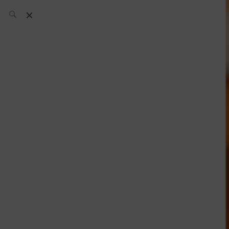
L’équipe SH
News
Compétitions
Évènements
What’s up
today
Bar
Bartender
Boutique