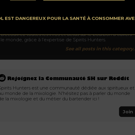
Ne buvez pas au volant. Consommez avec modération.
OL EST DANGEREUX POUR LA SANTÉ À CONSOMMER AV
Bourbon
Découvrez toutes les infos et actus sur le bourbon à travers
le monde, grâce à l’expertise de Spirits Hunters.
See all posts in this category.
Rejoignez la Communauté SH sur Reddit
Spirits Hunters est une communauté dédiée aux spiritueux et
au monde de la mixologie. N'hésitez pas à parler du monde
de la mixologie et du métier du bartender ici !
Join