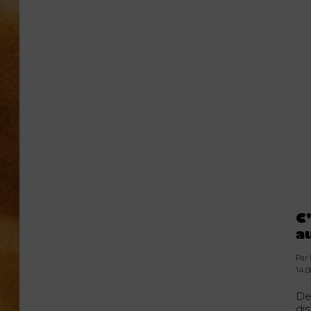
C
a
Par
14.0
Des
dis