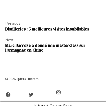
Navigation
Previous
de
Distilleries : 5 meilleures visites inoubliables
l’article
Next
Marc Darroze a donné une masterclass sur
l’armagnac en Chine
© 2026 Spirits Hunters.
Facebook
Twitter
Instagram
Page
Username
Privacy & Cookies Policy