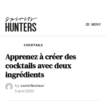
Skip to content
MENU
Spirits
Hunters
POSTED IN
COCKTAILS
Apprenez à créer des
cocktails avec deux
ingrédients
by
contributeur
5 avril 2020