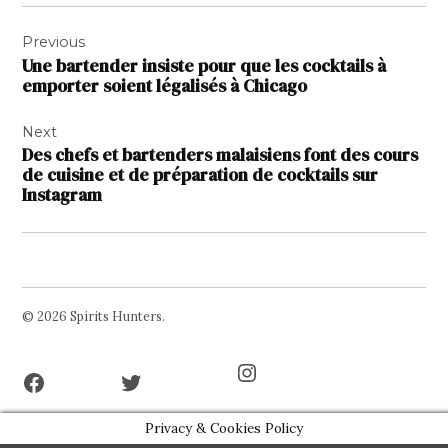
Navigation
Previous
de
Une bartender insiste pour que les cocktails à
l’article
emporter soient légalisés à Chicago
Next
Des chefs et bartenders malaisiens font des cours
de cuisine et de préparation de cocktails sur
Instagram
© 2026 Spirits Hunters.
Facebook
Twitter
Instagram
Page
Username
Privacy & Cookies Policy