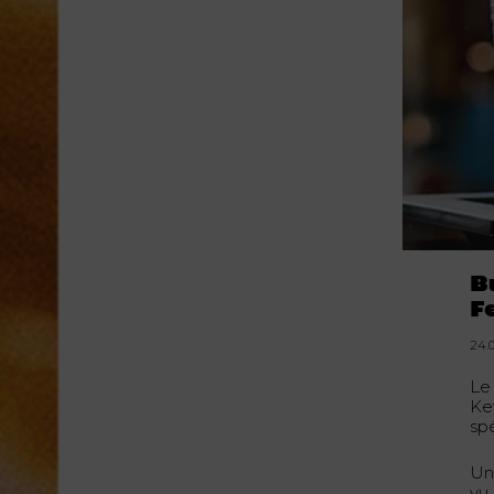
B
F
24.
Le
Ke
spé
Un
vu 