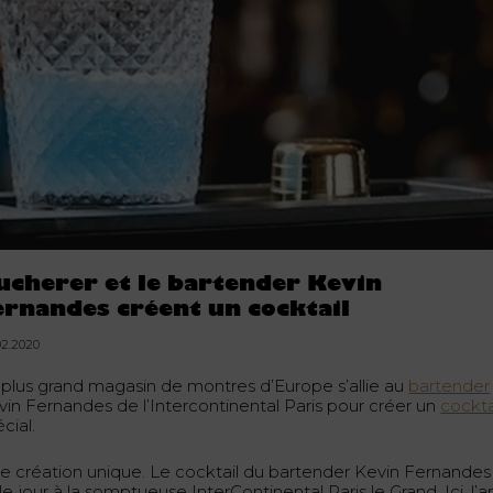
ucherer et le bartender Kevin
ernandes créent un cocktail
02.2020
 plus grand magasin de montres d’Europe s’allie au
bartender
vin Fernandes de l’Intercontinental Paris pour créer un
cockta
cial.
e création unique. Le cocktail du bartender Kevin Fernandes
le jour à la somptueuse InterContinental Paris le Grand. Ici, l’ar