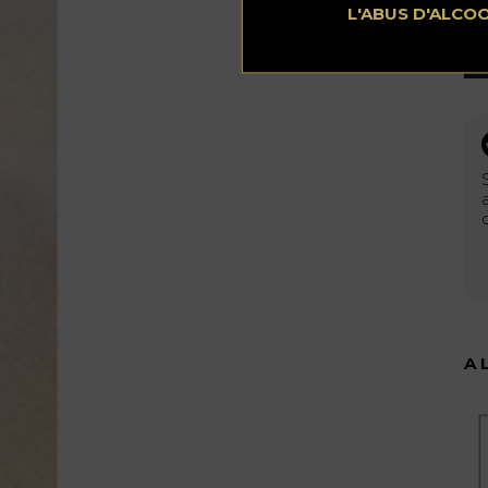
L'ABUS D'ALCO
A 