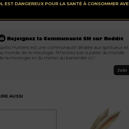
plus originaux ? Arrêtez tout. Vous êtes au bon endroit.…
OL EST DANGEREUX POUR LA SANTÉ À CONSOMMER AV
See all posts in this category.
Rejoignez la Communauté SH sur Reddit
Spirits Hunters est une communauté dédiée aux spiritueux et
au monde de la mixologie. N'hésitez pas à parler du monde
de la mixologie et du métier du bartender ici !
Join
LIRE AUSSI