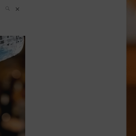
L’équipe SH
News
Compétitions
Évènements
What’s up
today
Bar
Bartender
Boutique