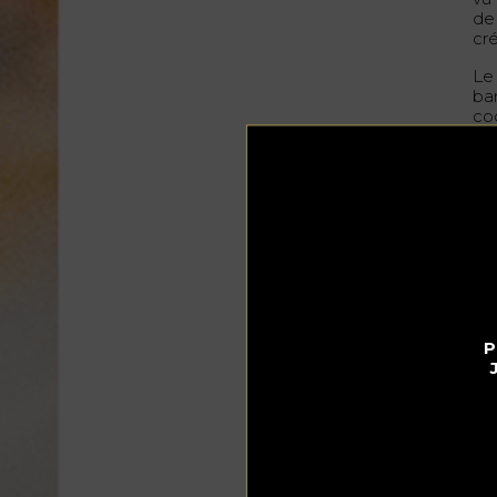
de
cré
Le
ba
co
ch
la
Pou
Hôt
ma
htt
P