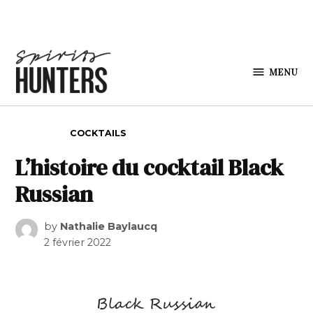
Skip to content
MENU
Spirits
Hunters
POSTED IN
COCKTAILS
L’histoire du cocktail Black
Russian
by
Nathalie Baylaucq
2 février 2022