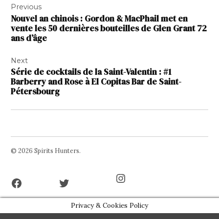
Previous
de
Nouvel an chinois : Gordon & MacPhail met en
l’article
vente les 50 dernières bouteilles de Glen Grant 72
ans d’âge
Next
Série de cocktails de la Saint-Valentin : #1
Barberry and Rose à El Copitas Bar de Saint-
Pétersbourg
© 2026 Spirits Hunters.
Facebook
Twitter
Instagram
Page
Username
Privacy & Cookies Policy