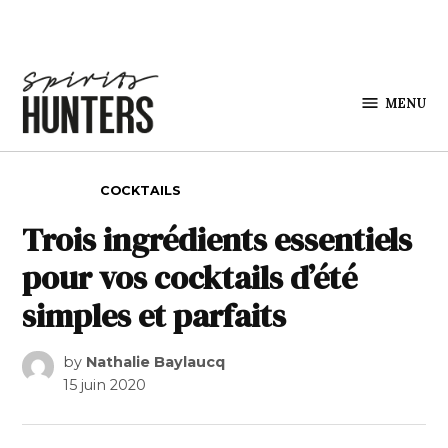
Skip to content
MENU
Spirits
Hunters
POSTED IN
COCKTAILS
Trois ingrédients essentiels
pour vos cocktails d’été
simples et parfaits
by
Nathalie Baylaucq
15 juin 2020