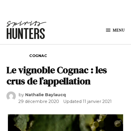
Skip to content
MENU
Spirits
Hunters
POSTED IN
COGNAC
Le vignoble Cognac : les
crus de l’appellation
by
Nathalie Baylaucq
29 décembre 2020
Updated
11 janvier 2021