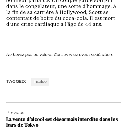
bonheur parfait ». Un couple garde son gin
dans le congélateur, une sorte d’hommage. A
la fin de sa carrière à Hollywood, Scott se
contentait de boire du coca-cola. Il est mort
d’une crise cardiaque à l’âge de 44 ans.
Ne buvez pas au volant. Consommez avec modération.
TAGGED:
Insolite
Navigation
Previous
de
La vente d’alcool est désormais interdite dans les
l’article
bars de Tokyo