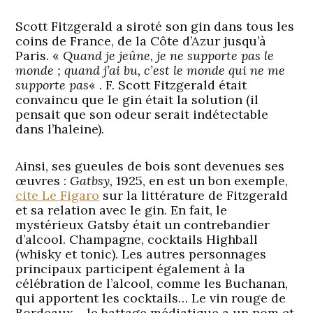
Scott Fitzgerald a siroté son gin dans tous les
coins de France, de la Côte d’Azur jusqu’à
Paris. «
Quand je jeûne, je ne supporte pas le
monde ; quand j’ai bu, c’est le monde qui ne me
supporte pas
« . F. Scott Fitzgerald était
convaincu que le gin était la solution (il
pensait que son odeur serait indétectable
dans l’haleine).
Ainsi, ses gueules de bois sont devenues ses
œuvres :
Gatbsy,
1925, en est un bon exemple,
cite Le Figaro
sur la littérature de Fitzgerald
et sa relation avec le gin. En fait, le
mystérieux Gatsby était un contrebandier
d’alcool. Champagne, cocktails Highball
(whisky et tonic). Les autres personnages
principaux participent également à la
célébration de l’alcool, comme les Buchanan,
qui apportent les cocktails… Le vin rouge de
Bordeaux… le battage médiatique a un nom et