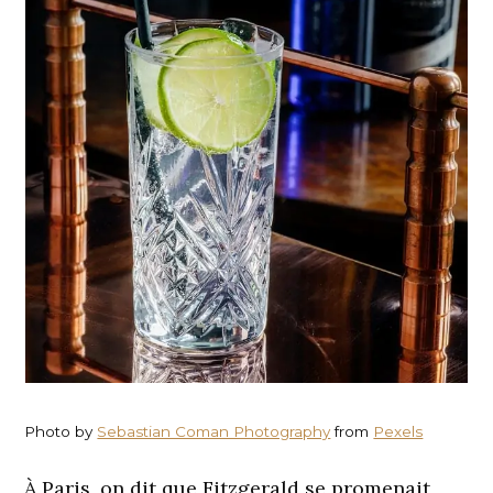
Photo by
Sebastian Coman Photography
from
Pexels
À Paris, on dit que Fitzgerald se promenait