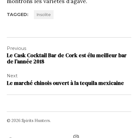
montrons les variétés d’agave.
TAGGED:
Insolite
Navigation
Previous
de
Le Cask Cocktail Bar de Cork est élu meilleur bar
l’article
de l’année 2018
Next
Le marché chinois ouvert à la tequila mexicaine
© 2026 Spirits Hunters.
Facebook
Twitter
Instagram
Page
Username