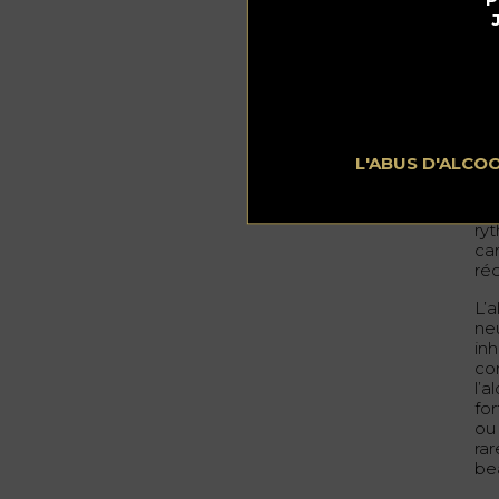
To
pe
qu
de
L’a
cé
ent
L'ABUS D'ALCO
alt
pr
al
ry
can
ré
L’a
ne
inh
co
l’
fo
ou
ra
be