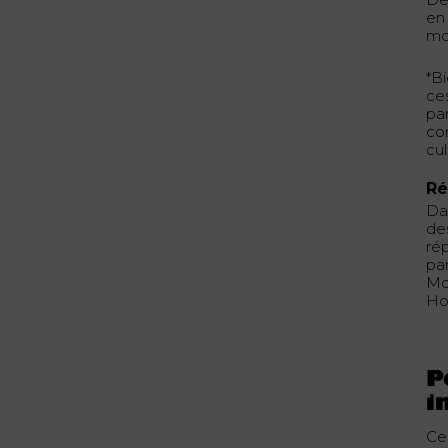
en 
mo
*B
ces
par
co
cu
Ré
Da
des
ré
pa
Moy
Ho
P
i
Ce