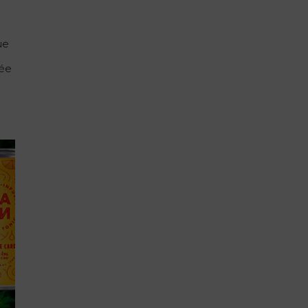
ue
rée