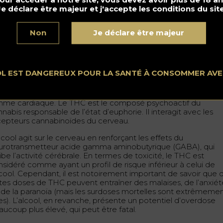
utefois, la nature de ces troubles peut être différente. Le TH
Je déclare être majeur et j'accepte les conditions du site
ut conduire à un état plus détendu et parfois euphorique, tan
e l’alcool peut souvent entraîner une désinhibition et une per
 contrôle moteur.
Non
Je déclare être majeur
lcool est un dépresseur, ce qui signifie qu’il ralentit les fonctio
rébrales et l’activité du système nerveux central. Cela peut
raîner des troubles de l’élocution, une perte d’équilibre et un
OL EST DANGEREUX POUR LA SANTÉ À CONSOMMER AV
ération des fonctions cognitives. Le THC, quant à lui, peut
ovoquer toute une série d’effets, notamment la relaxation, un
tération de la perception du temps et une accélération du
thme cardiaque. Le THC est le composé psychoactif du
nabis responsable de l’état d’euphorie. Il interagit avec les
cepteurs cannabinoïdes du cerveau.
lcool agit sur le cerveau en renforçant les effets du
urotransmetteur acide gamma aminobutyrique (GABA), qui
ibe l’activité cérébrale. En termes de toxicité, le THC est
nsidéré comme ayant un profil de risque inférieur à celui de
alcool. Cependant, il est notoirement important de savoir que 
rtes doses de THC peuvent entraîner des malaises, de l’anxiét
 de la paranoïa (mais les surdoses mortelles sont extrêmeme
res). L’alcool, en revanche, présente un potentiel d’overdose
aucoup plus élevé, qui peut être fatal.