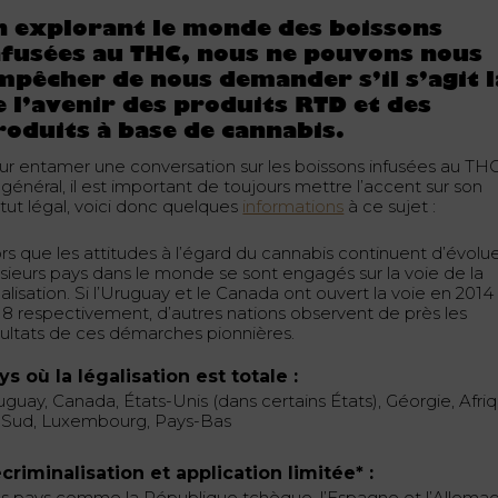
n explorant le monde des boissons
nfusées au THC, nous ne pouvons nous
mpêcher de nous demander s’il s’agit l
e l’avenir des produits RTD et des
roduits à base de cannabis.
ur entamer une conversation sur les boissons infusées au TH
général, il est important de toujours mettre l’accent sur son
atut légal, voici donc quelques
informations
à ce sujet :
rs que les attitudes à l’égard du cannabis continuent d’évolue
usieurs pays dans le monde se sont engagés sur la voie de la
alisation. Si l’Uruguay et le Canada ont ouvert la voie en 2014
18 respectivement, d’autres nations observent de près les
sultats de ces démarches pionnières.
ys où la légalisation est totale :
uguay, Canada, États-Unis (dans certains États), Géorgie, Afri
 Sud, Luxembourg, Pays-Bas
criminalisation et application limitée* :
s pays comme la République tchèque, l’Espagne et l’Allema