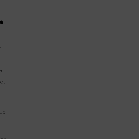
à
C
r,
 et
que
gne