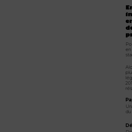
E
i
e
d
p
Po
en 
st
Alo
pl
lég
20
ré
Pa
Ur
du
Dé
De