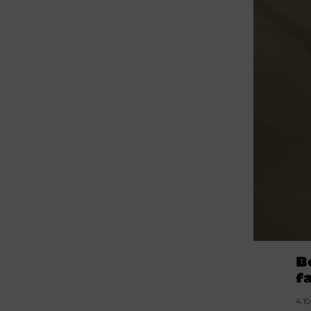
B
f
4.10