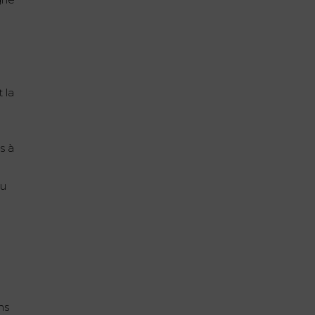
s
 la
s à
e
du
ns