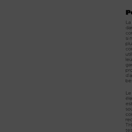
P
La
dan
co
si
plu
co
ut
le
ga
pr
d’
be
Le
éle
es
sou
co
re
THC
te