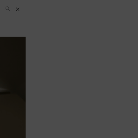
L’équipe SH
News
Compétitions
Évènements
What’s up
today
Bar
Bartender
Boutique