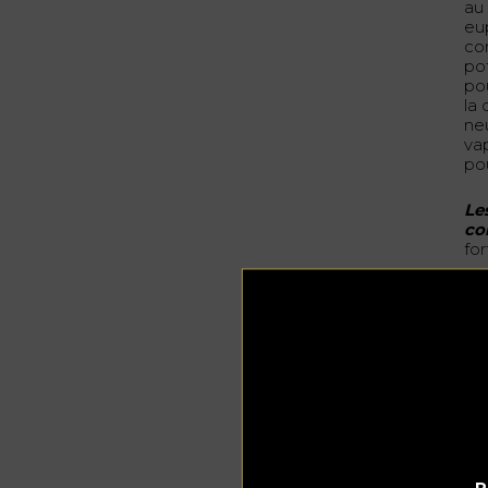
au
eu
co
po
po
la 
ne
va
po
Le
co
for
Co
Le
len
Il
tou
se
ég
ef
Le
ju
P