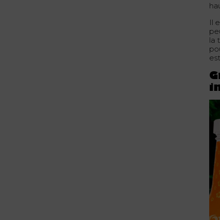
hau
Il 
pe
la
po
est
G
i