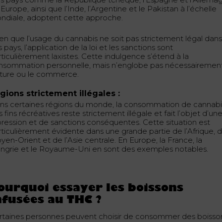
Europe, ainsi que l’Inde, l’Argentine et le Pakistan à l’échelle
ndiale, adoptent cette approche.
ien que l’usage du cannabis ne soit pas strictement légal dan
 pays, l’application de la loi et les sanctions sont
ticulièrement laxistes. Cette indulgence s’étend à la
nsommation personnelle, mais n’englobe pas nécessairement
lture ou le commerce.
gions strictement illégales :
ns certaines régions du monde, la consommation de cannabi
 fins récréatives reste strictement illégale et fait l’objet d’un
pression et de sanctions conséquentes. Cette situation est
rticulièrement évidente dans une grande partie de l’Afrique, 
en-Orient et de l’Asie centrale. En Europe, la France, la
ngrie et le Royaume-Uni en sont des exemples notables.
ourquoi essayer les boissons
nfusées au THC ?
rtaines personnes peuvent choisir de consommer des boisso