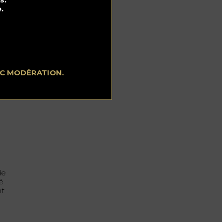
C
.
dis
te
ns
e
EC MODÉRATION.
e
de
é
nt