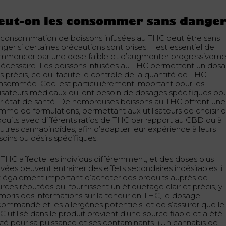
eut-on les consommer sans danger
 consommation de boissons infusées au THC peut être sans
ger si certaines précautions sont prises. Il est essentiel de
mmencer par une dose faible et d’augmenter progressivem
 nécessaire. Les boissons infusées au THC permettent un dos
s précis, ce qui facilite le contrôle de la quantité de THC
nsommée. Ceci est particulièrement important pour les
ilisateurs médicaux qui ont besoin de dosages spécifiques po
ur état de santé. De nombreuses boissons au THC offrent une
mme de formulations, permettant aux utilisateurs de choisir 
oduits avec différents ratios de THC par rapport au CBD ou à
autres cannabinoïdes, afin d’adapter leur expérience à leurs
soins ou désirs spécifiques.
 THC affecte les individus différemment, et des doses plus
vées peuvent entraîner des effets secondaires indésirables. il
t également important d’acheter des produits auprès de
rces réputées qui fournissent un étiquetage clair et précis, y
mpris des informations sur la teneur en THC, le dosage
commandé et les allergènes potentiels, et de s’assurer que le
 utilisé dans le produit provient d’une source fiable et a été
sté pour sa puissance et ses contaminants. (Un cannabis de