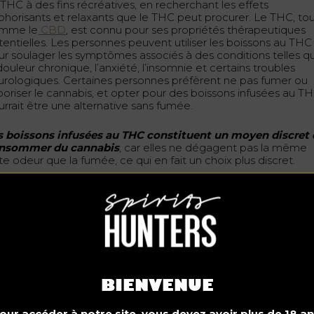
 THC à des fins récréatives, en recherchant les effets
phorisants et relaxants que le THC peut procurer. Le THC, to
mme le
CBD
, est connu pour ses propriétés thérapeutiques
tentielles. Les personnes peuvent utiliser les boissons au THC
ur soulager les symptômes associés à des conditions telles q
douleur chronique, l’anxiété, l’insomnie et certains troubles
urologiques. Certaines personnes préfèrent ne pas fumer ou
poriser le cannabis, et opter pour des boissons infusées au T
urrait être une alternative sans fumée.
s boissons infusées au THC constituent un moyen discret
nsommer du cannabis
, car elles ne dégagent pas la même
te odeur que la fumée, ce qui en fait un choix plus discret.
mment comparer le buzz à celui de l’alcool ?
s boissons infusées au THC ont tendance à avoir un effet plus
t que l’alcool.
 faut compter entre 30 minutes et deux heures pour en ressent
s les effets, alors que les effets de l’alcool se font généralem
ntir en quelques minutes. La durée des effets du THC peut
alement être plus longue, allant de 4 à 8 heures, alors que les
fets de l’alcool ont tendance à s’estomper en quelques heure
 THC et l’alcool peuvent tous deux entraîner des troubles du
BIENVENUE
gement, de la coordination et des temps de réaction.
our accéder à notre site, vous devez avoir plus de 18 an