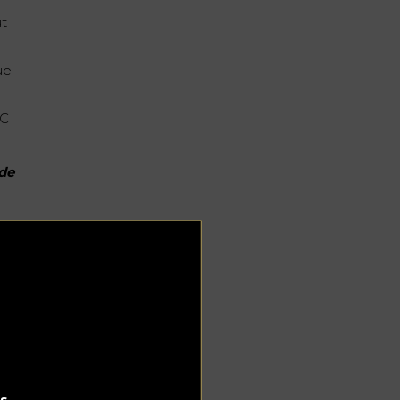
ut
ue
HC
 de
ir
ent
s.
s.