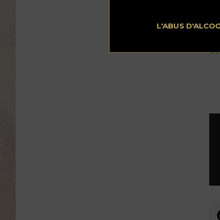
pr
ri
L'ABUS D'ALCO
Le
res
de