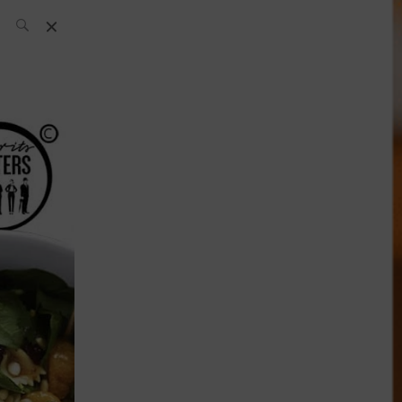
L’équipe SH
News
Compétitions
Évènements
What’s up
today
Bar
Bartender
Boutique