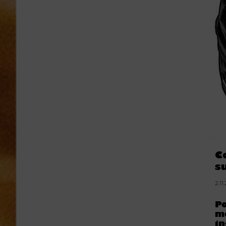
C
s
2.11
Po
me
in