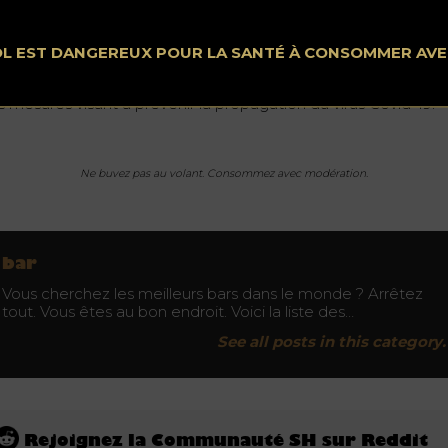
opriétaire s’expose à une amende de 135 euros. En outre, il
sque la fermeture administrative de son commerce.
OL EST DANGEREUX POUR LA SANTÉ À CONSOMMER AV
s bars doivent trouver des moyens de se réinventer afin de
ter ouverts et de poursuivre leur activité, à condition d’appliq
s mesures visant à prévenir la propagation du virus Covid-19.
Ne buvez pas au volant. Consommez avec modération.
bar
Vous cherchez les meilleurs bars dans le monde ? Arrêtez
tout. Vous êtes au bon endroit. Voici la liste des…
See all posts in this category.
Rejoignez la Communauté SH sur Reddit