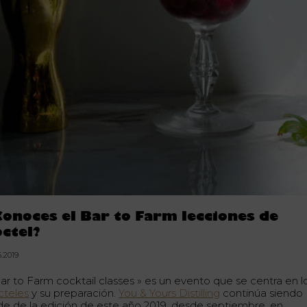
Conoces el Bar to Farm lecciones de
óctel?
6.2019
Bar to Farm cocktail classes » es un evento que se centra en l
cteles
y su preparación.
You & Yours Distilling
continúa siendo
de de la edición de este año 2019, desde septiembre, en