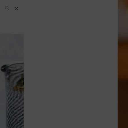
L’équipe SH
News
Compétitions
Évènements
What’s up
today
Bar
Bartender
Boutique