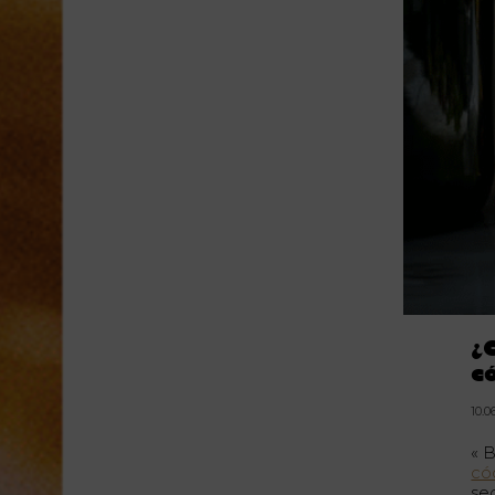
¿
c
10.0
« 
có
se