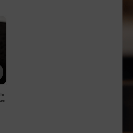
le
que