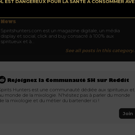
OL EST DANGEREUX POUR LA SANTÉ À CONSOMMER AV
News
Spiritshunters.com est un magazine digitale, un média
display et social, click and buy consacré à 100% aux
spiritueux et à…
See all posts in this category.
Rejoignez la Communauté SH sur Reddit
Spirits Hunters est une communauté dédiée aux spiritueux et
au monde de la mixologie. N'hésitez pas à parler du monde
de la mixologie et du métier du bartender ici !
Join