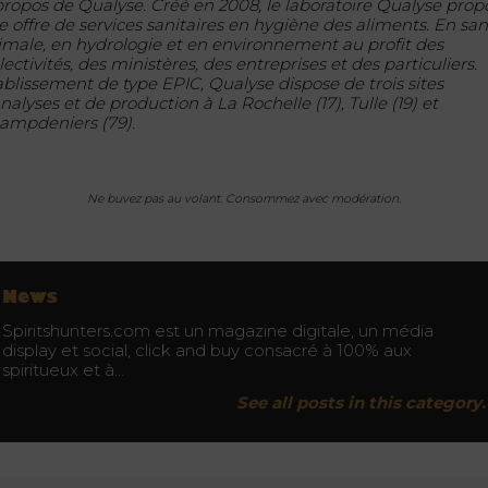
propos de Qualyse. Créé en 2008, le laboratoire Qualyse prop
e offre de services sanitaires en hygiène des aliments. En sa
imale, en hydrologie et en environnement au profit des
lectivités, des ministères, des entreprises et des particuliers.
ablissement de type EPIC, Qualyse dispose de trois sites
nalyses et de production à La Rochelle (17), Tulle (19) et
ampdeniers (79).
Ne buvez pas au volant. Consommez avec modération.
News
Spiritshunters.com est un magazine digitale, un média
display et social, click and buy consacré à 100% aux
spiritueux et à…
See all posts in this category.