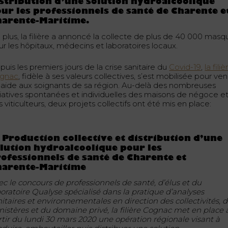
stribution d’une solution hydroalcoolique
ur les professionnels de santé de Charente e
harente-Maritime.
 plus, la filière a annoncé la collecte de plus de 40 000 masq
ur les hôpitaux, médecins et laboratoires locaux.
uis les premiers jours de la crise sanitaire du
Covid-19
,
la filiè
gnac
, fidèle à ses valeurs collectives, s’est mobilisée pour ven
 aide aux soignants de sa région. Au-delà des nombreuses
itiatives spontanées et individuelles des maisons de négoce e
 viticulteurs, deux projets collectifs ont été mis en place:
 Production collective et distribution d’une
lution hydroalcoolique pour les
ofessionnels de santé de Charente et
harente-Maritime
ec le concours de professionnels de santé, d’élus et du
boratoire Qualyse spécialisé dans la pratique d’analyses
nitaires et environnementales en direction des collectivités, 
nistères et du domaine privé, la filière Cognac met en place 
rtir du lundi 30 mars 2020 une opération régionale visant à