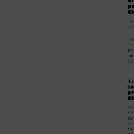
di
po
C
De
po
Dep
Co
en
in
des
1.
so
pr
C
Av
la
sa
mi
pa