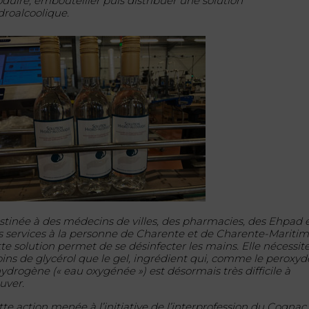
oduire, embouteiller puis distribuer une solution
droalcoolique.
stinée à des médecins de villes, des pharmacies, des Ehpad 
s services à la personne de Charente et de Charente-Maritim
tte solution permet de se désinfecter les mains. Elle nécessit
ins de glycérol que le gel, ingrédient qui, comme le peroxyd
hydrogène (« eau oxygénée ») est désormais très difficile à
uver.
tte action menée à l’initiative de l’interprofession du Cognac