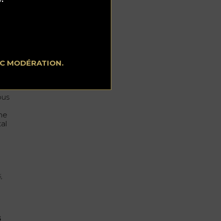
yse
EC MODÉRATION.
e
ous
ime
al
e
,
s