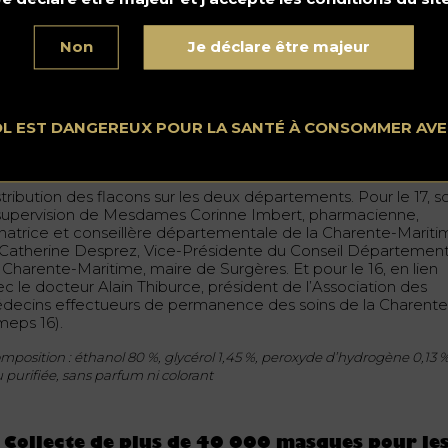
 processus est le suivant :
urniture d’alcool neutre à 96 ° par les maisons de Cognac et
Non
Je déclare être majeur
iculteurs qui en disposent,
ansformation de l’alcool en solution hydroalcoolique* par Qual
OL EST DANGEREUX POUR LA SANTÉ À CONSOMMER AV
bouteillage en flacon de 50 cl par un négociant qui centralis
 coordonne le programme ;
tribution des flacons sur les deux départements. Pour le 17, s
 supervision de Mesdames Corinne Imbert, pharmacienne,
natrice et conseillère départementale de la Charente-Marit
 Catherine Desprez, Vice-Présidente du Conseil Département
 Charente-Maritime, maire de Surgères. Et pour le 16, en lien
ec le docteur Alain Thiburce, président de l’Association des
decins effectueurs de permanence des soins de la Charent
meps 16).
mposition : éthanol 80 %, glycérol 1,45 %, peroxyde d’hydrogène 0,13 %
 purifiée, sans parfum ni colorant
 Collecte de plus de 40 000 masques pour le