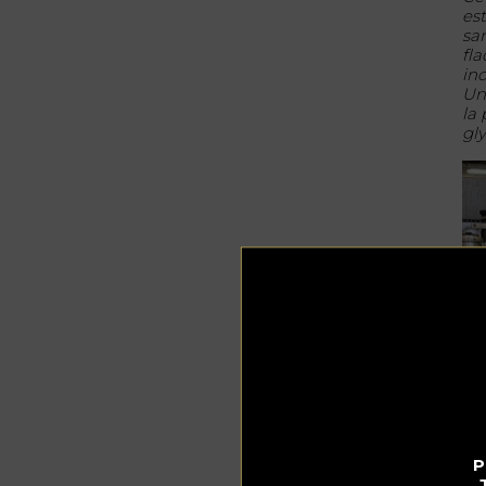
es
sa
fla
in
Une
la
gl
P