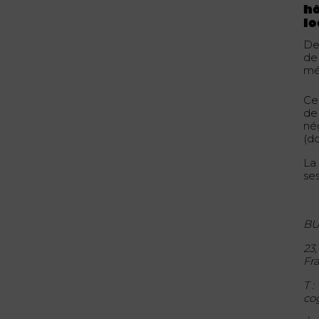
hô
l
Dep
de
mé
Ces
de
nég
(do
La 
ses
BU
23
Fr
T :
co