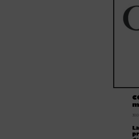
C
m
30.
La
pr