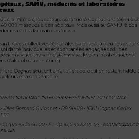
pitaux, SAMU, médecins et laboratoires
ocaux
uis la mi-mars, les acteurs de la filière Cognac ont fourni plu
 40 000 masques à des hôpitaux. Mais aussi au SAMU, à des
decins et des laboratoires locaux.
 initiatives collectives régionales s’ajoutent à d’autres action
 solidarité individuelles et spontanées engagées par des
ociants, viticulteurs et distilleries sur le plan local et national
ns d’alcool et de matériel).
filière Cognac soutient ainsi l’effort collectif en restant fidèle 
 valeurs et à son territoire.
REAU NATIONAL INTERPROFESSIONNEL DU COGNAC
, Allées Bernard Guionnet • BP 90018 • 16101 Cognac Cedex
ance
 +33 (0)5 45 35 60 00 • F : +33 (0)5 45 82 86 54 • contact@bnic.fr
gnac.fr