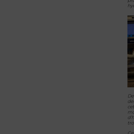
pr
hy
De
de
ce
mo
d’
tro
Ce