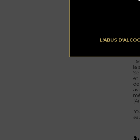
Le
Fo
vit
Tr
;
L'ABUS D'ALCO
Em
et
Dis
la
Sé
et
de
av
mé
(A
*Co
eau
2.