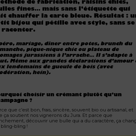
éthode de fabrication, raisins chics,
ulles fines… mais sans l’étiquette qui
ait chauffer la carte bleue. Résultat : 
’tit bijou qui pétille avec style, sans se
a raconter.
éro, mariage, dîner entre potes, brunch du
manche, pique-nique chic ou plateau de
omages jurassiens à l’arrache… Il s’adapte à
ut. Même aux grandes déclarations d’amour
x lendemains de gueule de bois (avec
dération, hein).
urquoi choisir un crémant plutôt qu’un
hampagne ?
ce que c’est bon, frais, sincère, souvent bio ou artisanal, et
e ça soutient nos vignerons du Jura. Et parce que
anchement, découvrir une bulle qui a du caractère, ça chan
bling-bling !