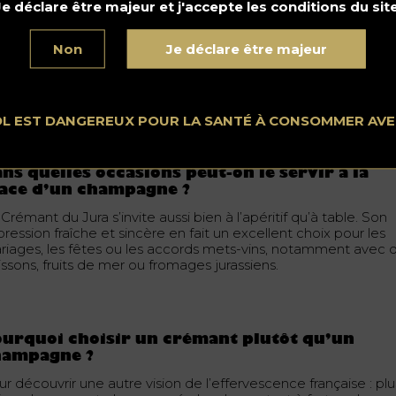
Je déclare être majeur et j'accepte les conditions du site
ampagne en termes de qualité ?
i, dans de nombreux cas. Élaboré selon la même méthode
Non
Je déclare être majeur
aditionnelle, avec des cépages nobles et une exigence
issante, le
Crémant
du Jura peut offrir une finesse de bulles e
e complexité aromatique comparables à certains champagne
vent à un prix plus accessible.
OL EST DANGEREUX POUR LA SANTÉ À CONSOMMER AV
ns quelles occasions peut-on le servir à la
ace d’un champagne ?
Crémant du Jura s’invite aussi bien à l’apéritif qu’à table. Son
ression fraîche et sincère en fait un excellent choix pour les
riages, les fêtes ou les accords mets-vins, notamment avec 
ssons, fruits de mer ou fromages jurassiens.
urquoi choisir un crémant plutôt qu’un
hampagne ?
r découvrir une autre vision de l’effervescence française : plu