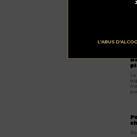
ch
Ou
tr
cro
un
sou
L'ABUS D'ALCO
Da
pl
Le 
exp
ma
poi
Po
c
Pou