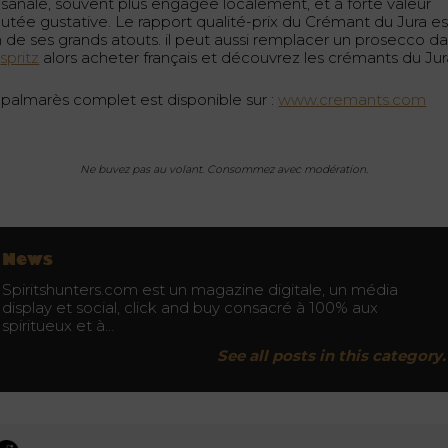
tisanale, souvent plus engagée localement, et à forte valeur
outée gustative. Le rapport qualité-prix du Crémant du Jura es
un de ses grands atouts. il peut aussi remplacer un prosecco d
n
spritz
alors acheter français et découvrez les crémants du Jur
 palmarès complet est disponible sur :
www.cremants.com
Ne buvez pas au volant. Consommez avec modération.
News
Spiritshunters.com est un magazine digitale, un média
display et social, click and buy consacré à 100% aux
spiritueux et à…
See all posts in this category.