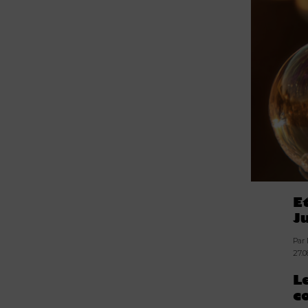
E
J
Par
27.
L
c