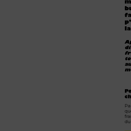
m
b
f
p
l
Ap
di
fr
to
au
mo
Po
c
Par
qu
fr
du 