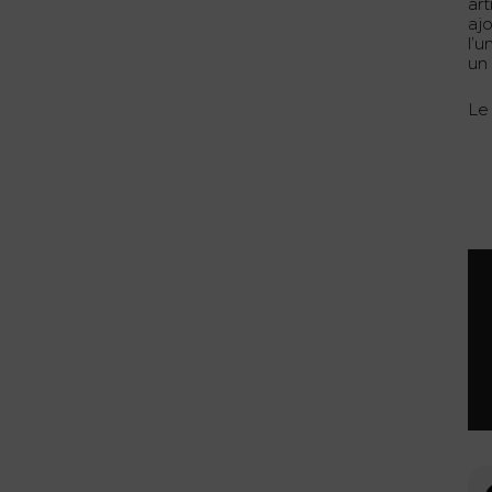
ar
aj
l’
u
Le