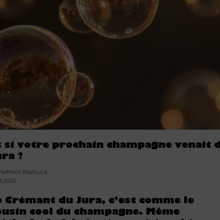
t si votre prochain champagne venait 
ura ?
 Nathalie Baylaucq
08.2025
e Crémant du Jura, c’est comme le
ousin cool du champagne.
Même