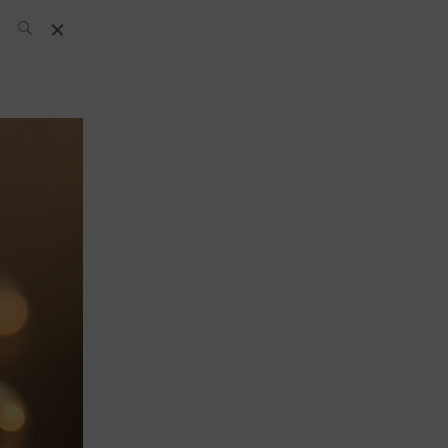
L’équipe SH
News
Compétitions
Évènements
What’s up
today
Bar
Bartender
Boutique