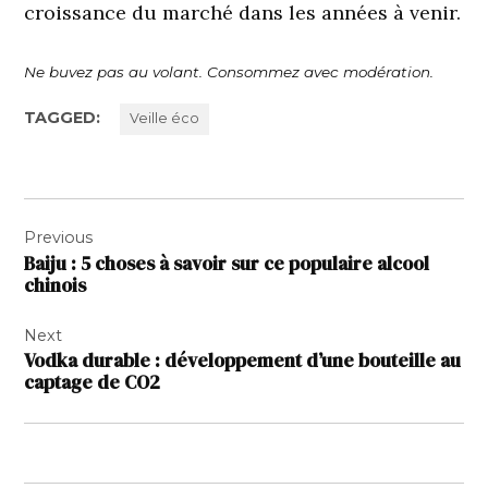
croissance du marché dans les années à venir.
Ne buvez pas au volant. Consommez avec modération.
TAGGED:
Veille éco
Navigation
Previous
de
Baiju : 5 choses à savoir sur ce populaire alcool
l’article
chinois
Next
Vodka durable : développement d’une bouteille au
captage de CO2