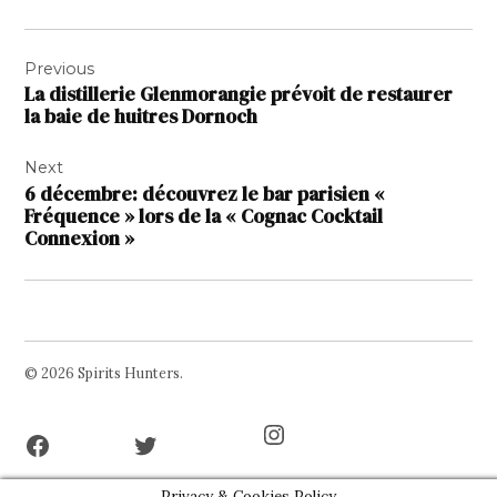
Navigation
Previous
de
La distillerie Glenmorangie prévoit de restaurer
l’article
la baie de huitres Dornoch
Next
6 décembre: découvrez le bar parisien «
Fréquence » lors de la « Cognac Cocktail
Connexion »
© 2026 Spirits Hunters.
Facebook
Twitter
Instagram
Page
Username
Privacy & Cookies Policy