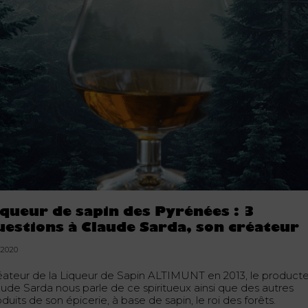
iqueur de sapin des Pyrénées : 3
uestions à Claude Sarda, son créateur
.2020
éateur de la Liqueur de Sapin ALTIMUNT en 2013, le product
aude Sarda nous parle de ce spiritueux ainsi que des autres
duits de son épicerie, à base de sapin, le roi des forêts.