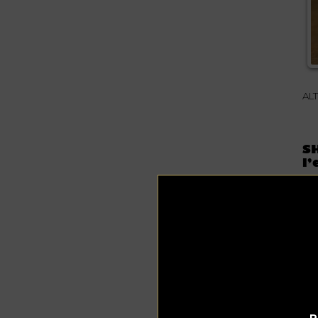
AL
SH
l’
CS
mo
Al
sim
co
Li
ét
pro
art
ori
rec
P