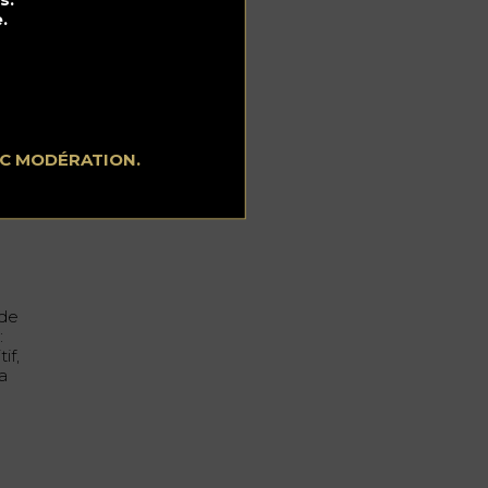
rs
.
EC MODÉRATION.
in,
de.
 de
:
if,
la