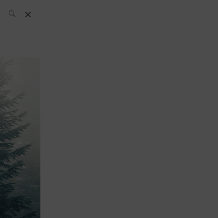
L’équipe SH
News
Compétitions
Évènements
What’s up
today
Bar
Bartender
Boutique