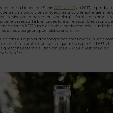
éateur de la Liqueur de Sapin
ALTIMUNT
en 2013, le product
aude Sarda introduit ce spiritueux, ainsi qu’une autre gamme 
duits -vinaigre et poivre- qui ont élargi la famille des produits
picerie basés sur l’arbre roi des forêts : le sapin. Des sapins d
énées situés à 1720 m d’altitude à partir desquels il cueille les
nes et les bourgeons pour élaborer la
liqueur
.
us avons eu le plaisir d’échanger des mots avec Claude Sard
ur discuter en profondeur de sa liqueur de sapin ALTIMUNT, 
ois questions essentiels. Bienvenues à
« Trois questions avec
aude Sarda ».