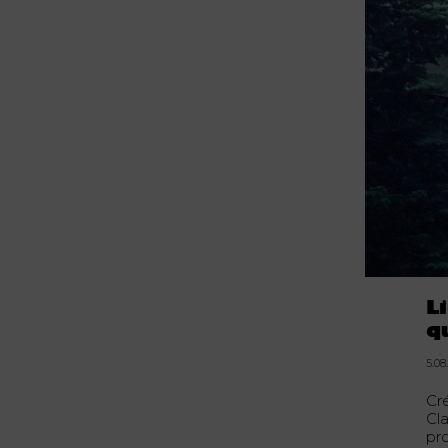
L
q
5.08
Cr
Cl
pro