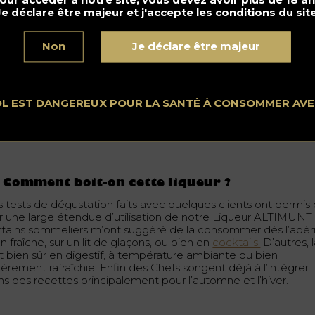
urgeons de sapin et enfin notre Sirop de Sapin. Après plusieu
Je déclare être majeur et j'accepte les conditions du site
ts, j’ai validé une première recette. Nous l’avons conditionné.
is nous avons préparé une pour le mois de décembre.
Non
Je déclare être majeur
 est-ce que cette liqueur de sapin existe ailleurs ?
OL EST DANGEREUX POUR LA SANTÉ À CONSOMMER AV
 Sapin proprement dite, je ne suis pas sûr. Mais une Liqueur
isanale, Bio, élaborée à partir des 3 ingrédients : cônes de sap
urgeons et sirop de sapin, elle sera la seule et unique au mon
 Comment boit-on cette liqueur ?
s tests de dégustation faits avec quelques clients ont permis
ir une large étendue d’utilisation de notre Liqueur ALTIMUNT 
rtains sommeliers m’ont suggéré de la consommer dès l’apérit
n fraîche, sur un lit de glaçons, ou bien en
cocktails.
D’autres, 
it bien sûr en digestif, à température ambiante ou bien
gèrement rafraîchie. Enfin des Chefs songent déjà à l’intégrer
ns des recettes principalement pour l’automne et l’hiver.