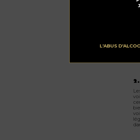
bo
tes
Pu
Et
L'ABUS D'ALCO
De
art
bo
2.
Le
vo
ce
bie
vo
lé
da