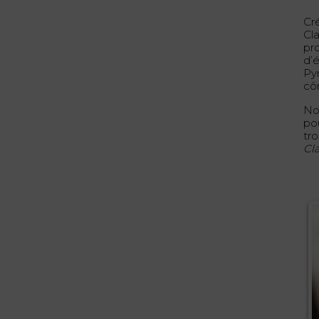
Cr
Cl
pro
d’é
Pyr
cô
No
po
tr
Cl