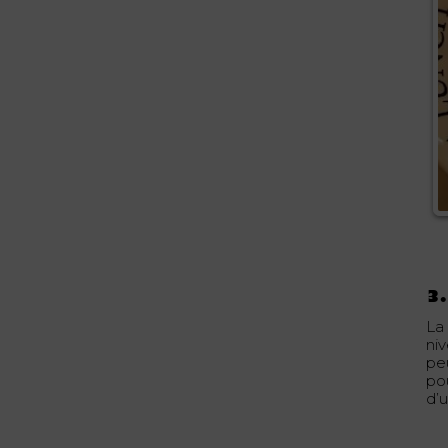
3.
La
ni
peu
po
d’