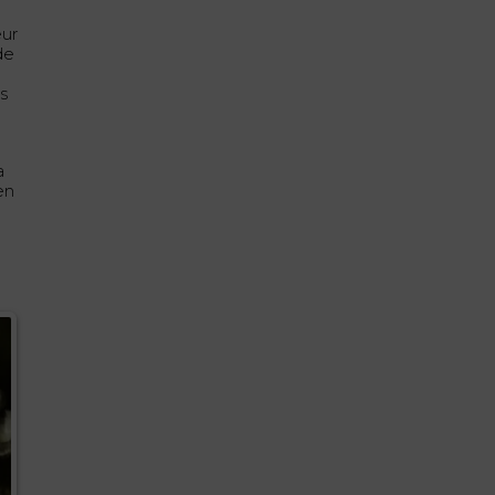
eur
de
es
a
en