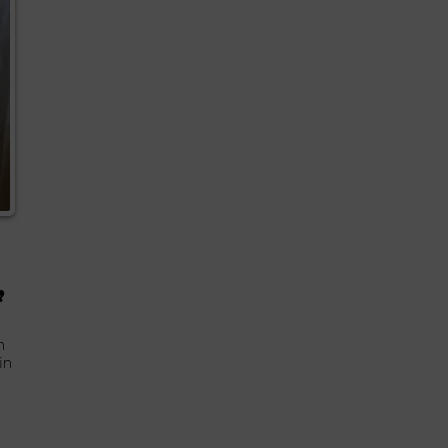
?
n
in