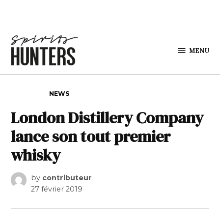
Skip to content
MENU
Spirits
Hunters
POSTED IN
NEWS
London Distillery Company
lance son tout premier
whisky
by
contributeur
27 février 2019