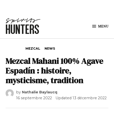
Skip to content
MENU
Spirits
Hunters
POSTED IN
MEZCAL
NEWS
Mezcal Mahani 100% Agave
Espadín : histoire,
mysticisme, tradition
by
Nathalie Baylaucq
16 septembre 2022
Updated
13 décembre 2022