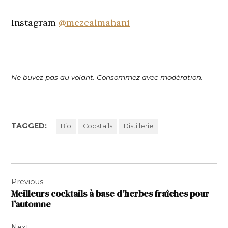
Instagram
@mezcalmahani
Ne buvez pas au volant. Consommez avec modération.
TAGGED:
Bio
Cocktails
Distillerie
Navigation
Previous
de
Meilleurs cocktails à base d’herbes fraîches pour
l’article
l’automne
Next