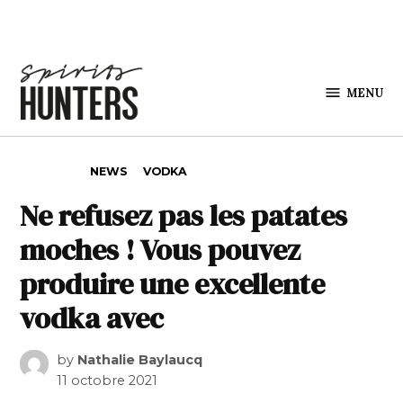
Skip to content
MENU
Spirits
Hunters
POSTED IN
NEWS
VODKA
Ne refusez pas les patates
moches ! Vous pouvez
produire une excellente
vodka avec
by
Nathalie Baylaucq
11 octobre 2021