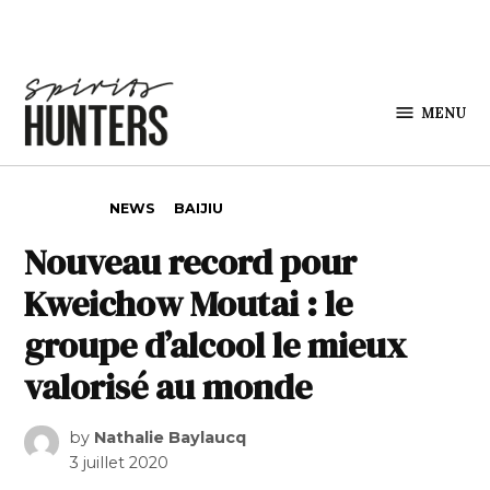
Skip to content
MENU
Spirits
Hunters
POSTED IN
NEWS
BAIJIU
Nouveau record pour
Kweichow Moutai : le
groupe d’alcool le mieux
valorisé au monde
by
Nathalie Baylaucq
3 juillet 2020