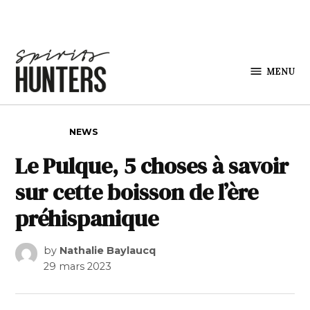
Skip to content
MENU
Spirits
Hunters
POSTED IN
NEWS
Le Pulque, 5 choses à savoir
sur cette boisson de l’ère
préhispanique
by
Nathalie Baylaucq
29 mars 2023