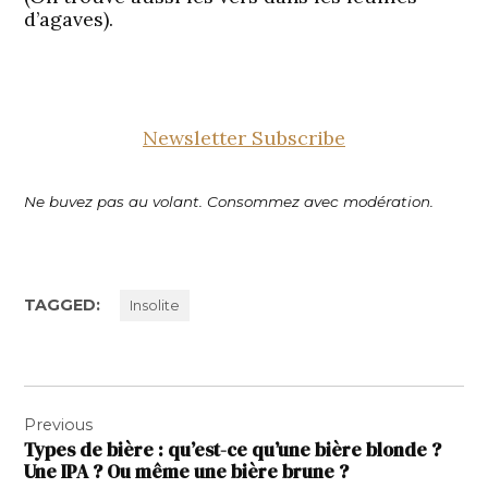
d’agaves).
Newsletter Subscribe
Ne buvez pas au volant. Consommez avec modération.
TAGGED:
Insolite
Navigation
Previous
de
Types de bière : qu’est-ce qu’une bière blonde ?
l’article
Une IPA ? Ou même une bière brune ?