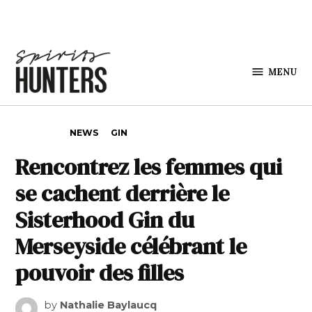
Skip to content
MENU
Spirits
Hunters
POSTED IN
NEWS
GIN
Rencontrez les femmes qui
se cachent derrière le
Sisterhood Gin du
Merseyside célébrant le
pouvoir des filles
by
Nathalie Baylaucq