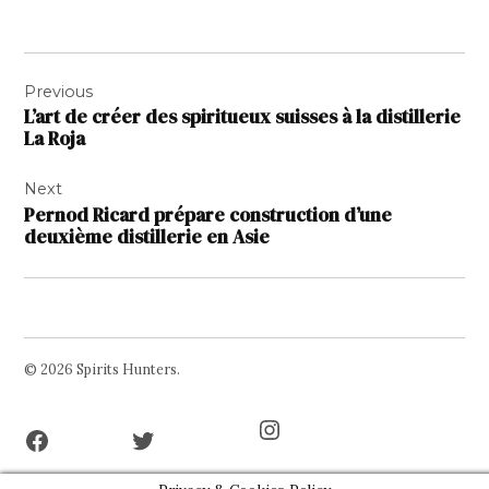
Navigation
Previous
de
L’art de créer des spiritueux suisses à la distillerie
l’article
La Roja
Next
Pernod Ricard prépare construction d’une
deuxième distillerie en Asie
© 2026 Spirits Hunters.
Facebook
Twitter
Instagram
Page
Username