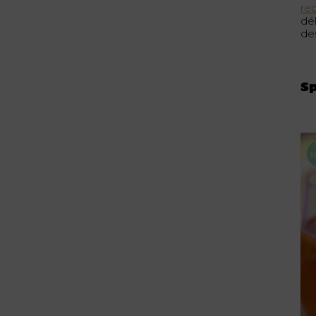
re
dél
de
Sp