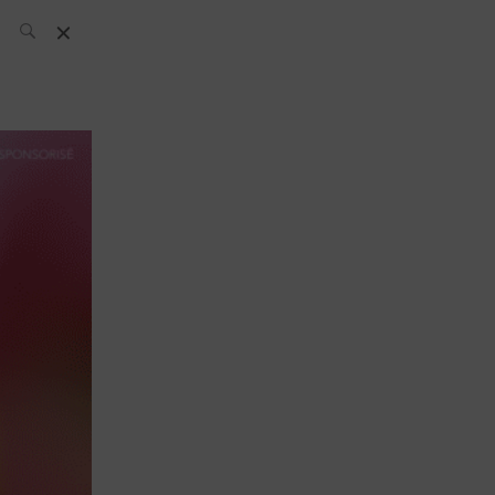
L’équipe SH
News
Compétitions
Évènements
What’s up
today
Bar
Bartender
Boutique