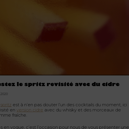
estez le spritz revisité avec du cidre
8.2020
e
spritz
est à n’en pas douter l’un des cocktails du moment, ici
isité en
version cidre
avec du whisky et des morceaux de
mme fraîche.
ès en vogue, c’est l’occasion pour nous de vous présenter un