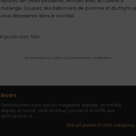
Ajoutez de l »eau pétillante, remuez avec la cuillère à
mélange. Coupez des bâtonnets de pomme et du thym q
vous déposerez dans le cocktail.
éguster bien frais !
Ne buvez pas au volant. Consommez avec modération.
News
Spiritshunters.com est un magazine digitale, un média
display et social, click and buy consacré à 100% aux
spiritueux et à…
See all posts in this category.