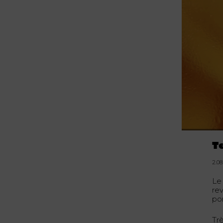
T
2.0
L
rev
po
Tr