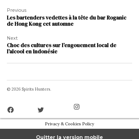
Navigation
Previous
de
Les bartenders vedettes à la tête du bar Roganic
l’article
de Hong Kong cet automne
Next
Choc des cultures sur l’engouement local de
l’alcool en Indonésie
© 2026 Spirits Hunters.
Facebook
Twitter
Instagram
Page
Username
Privacy & Cookies Policy
Quitter la version mobile