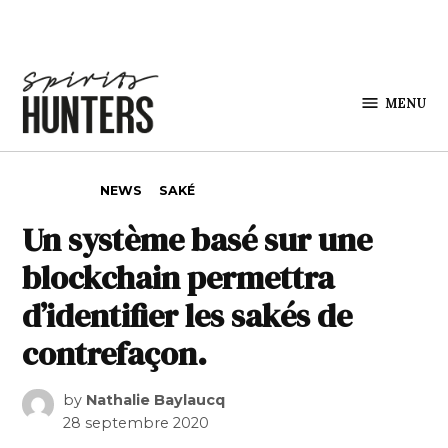
Skip to content
MENU
Spirits
Hunters
POSTED IN
NEWS
SAKÉ
Un système basé sur une
blockchain permettra
d’identifier les sakés de
contrefaçon.
by
Nathalie Baylaucq
28 septembre 2020